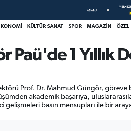
EKONOMİ
KÜLTÜR SANAT
SPOR
MAGAZİN
ÖZEL
r Paü'de 1 Yıllık
Rektörü Prof. Dr. Mahmud Güngör, göreve
önüşümden akademik başarıya, uluslararasıl
ci gelişmeleri basın mensupları ile bir ar