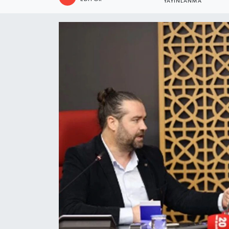
YAYINLANMA
ÖZEL HABER
DTO
RESMİ REKLAM