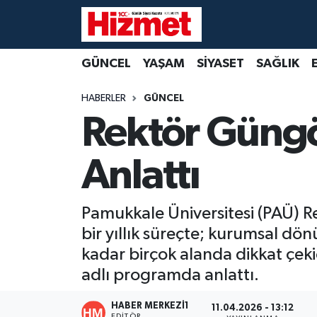
GÜNCEL
Denizli Nöbetçi Eczaneler
GÜNCEL
YAŞAM
SİYASET
SAĞLIK
YAŞAM
Denizli Hava Durumu
HABERLER
GÜNCEL
Rektör Güngö
SİYASET
Denizli Trafik Yoğunluk Haritası
Anlattı
SAĞLIK
Süper Lig Puan Durumu ve Fikstür
EKONOMİ
Tüm Manşetler
Pamukkale Üniversitesi (PAÜ) 
bir yıllık süreçte; kurumsal d
KÜLTÜR SANAT
Son Dakika Haberleri
kadar birçok alanda dikkat çeki
SPOR
Haber Arşivi
adlı programda anlattı.
MAGAZİN
HABER MERKEZI1
11.04.2026 - 13:12
EDITÖR