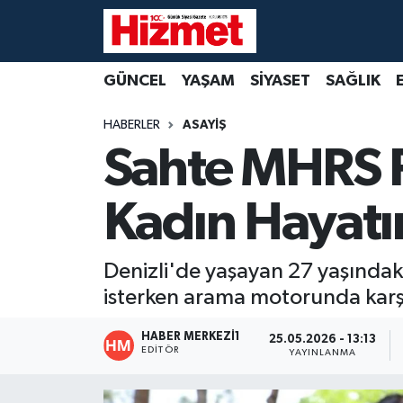
GÜNCEL
Denizli Nöbetçi Eczaneler
GÜNCEL
YAŞAM
SİYASET
SAĞLIK
YAŞAM
Denizli Hava Durumu
HABERLER
ASAYİŞ
Sahte MHRS R
SİYASET
Denizli Trafik Yoğunluk Haritası
Kadın Hayatı
SAĞLIK
Süper Lig Puan Durumu ve Fikstür
EKONOMİ
Tüm Manşetler
Denizli'de yaşayan 27 yaşında
isterken arama motorunda karşı
KÜLTÜR SANAT
Son Dakika Haberleri
HABER MERKEZI1
25.05.2026 - 13:13
SPOR
Haber Arşivi
EDITÖR
YAYINLANMA
MAGAZİN