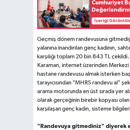
Cumhuriyet Baş
Değerlendirme
İçeriği Görüntül
Geçmiş dönem randevusuna gitmediği
yalanına inandırılan genç kadının, sah
karşılığı toplam 20 bin 843 TL çekildi
Karaman, internet üzerinden Merkezi 
hastane randevusu almak isterken ba
tarayıcısından "MHRS randevu al" şek
arama motorunda en üst sırada yer ala
olarak gerçeğinin birebir kopyası ol
karşılaşan genç kadın, sisteme bilgileri
"Randevuya gitmediniz" diyerek ek