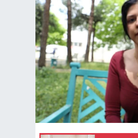
ÖZEL HABER
DTO
RESMİ REKLAM