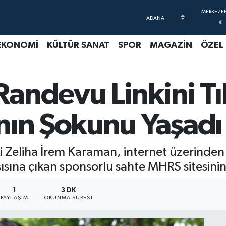
EKONOMİ
KÜLTÜR SANAT
SPOR
MAGAZİN
ÖZEL
andevu Linkini T
nın Şokunu Yaşadı
ki Zeliha İrem Karaman, internet üzerinde
sına çıkan sponsorlu sahte MHRS sitesinin
1
3 DK
PAYLAŞIM
OKUNMA SÜRESI