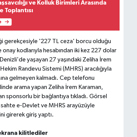
savcılığı ve Kolluk Birimleri Arasında
 Toplantısı
e
 gerekçesiyle '227 TL ceza' borcu olduğu
te onay kodlarıyla hesabından iki kez 227 dolar
.Denizli'de yaşayan 27 yaşındaki Zeliha İrem
Hekim Randevu Sistemi (MHRS) aracılığıyla
şına gelmeyen kalmadı. Cep telefonu
linde arama yapan Zeliha İrem Karaman,
n sponsorlu bir bağlantıya tıkladı. Görsel
an sahte e-Devlet ve MHRS arayüzüyle
ni girerek giriş yaptı.
rana kilitlediler