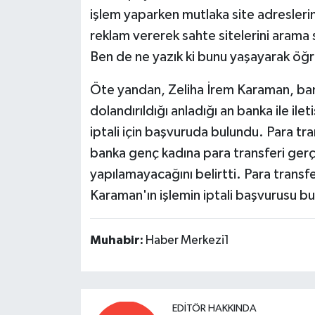
işlem yaparken mutlaka site adreslerini
reklam vererek sahte sitelerini arama s
Ben de ne yazık ki bunu yaşayarak öğ
Öte yandan, Zeliha İrem Karaman, bank
dolandırıldığı anladığı an banka ile ilet
iptali için başvuruda bulundu. Para tr
banka genç kadına para transferi gerçe
yapılamayacağını belirtti. Para transf
Karaman'ın işlemin iptali başvurusu bu 
Muhabir:
Haber Merkezi1
EDITÖR HAKKINDA