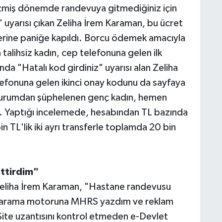
Geçmiş dönemde randevuya gitmediğiniz için
uyarısı çıkan Zeliha İrem Karaman, bu ücret
ine paniğe kapıldı. Borcu ödemek amacıyla
n talihsiz kadın, cep telefonuna gelen ilk
a "Hatalı kod girdiniz" uyarısı alan Zeliha
fonuna gelen ikinci onay kodunu da sayfaya
ca durumdan şüphelenen genç kadın, hemen
i. Yaptığı incelemede, hesabından TL bazında
bin TL'lik iki ayrı transferle toplamda 20 bin
ttirdim"
n Zeliha İrem Karaman, "Hastane randevusu
en arama motoruna MHRS yazdım ve reklam
 Site uzantısını kontrol etmeden e-Devlet