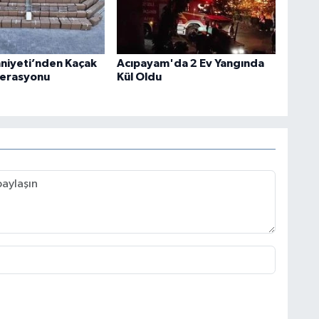
mniyeti’nden Kaçak
Acıpayam'da 2 Ev Yangında
perasyonu
Kül Oldu