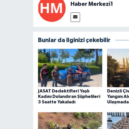
Haber Merkezi1
Bunlar da ilginizi çekebilir
JASAT Dedektifleri Yaşlı
Denizli Çi
Kadını Dolandıran Şüphelileri
Yangını Al
3 Saatte Yakaladı
Ulaşmada