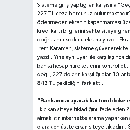
Sisteme giriş yaptığı an karşısına "
227 TL ceza borcunuz bulunmaktadır" 
ödenmeden ekranın kapanmaması üzer
kredi kartı bilgilerini sahte siteye gire
doğrulama kodunu ekrana yazdı. Ekrand
İrem Karaman, sisteme güvenerek tele
yazdı. Yine aynı uyarı ile karşılaşın
banka hesap hareketlerini kontrol ett
değil, 227 doların karşılığı olan 10'ar 
843 TL çekildiğini fark etti.
"Bankamı arayarak kartımı bloke e
İlk çıkan siteye tıkladığını ifade ede
almak için internette arama yapark
olarak en üstte çıkan siteye tıkladım.