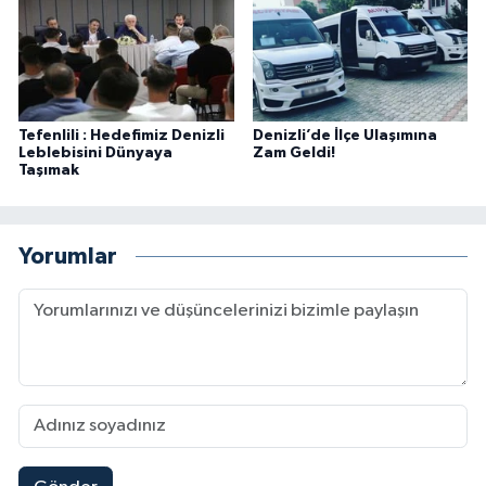
Tefenlili : Hedefimiz Denizli
Denizli’de İlçe Ulaşımına
Leblebisini Dünyaya
Zam Geldi!
Taşımak
Yorumlar