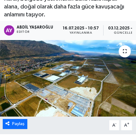
alana, doğal olarak daha fazla güce kavuşacağı
ÖZEL HABER
anlamını taşıyor.
DTO
ABDIL YAŞAROĞLU
16.07.2025 - 10:57
03.12.2025 - 
EDITÖR
YAYINLANMA
GÜNCELLEM
RESMİ REKLAM
Paylaş
-
+
A
A