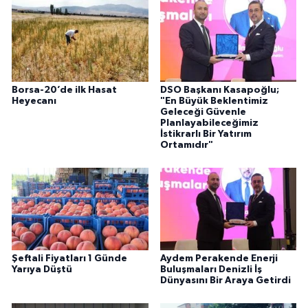
Borsa-20’de ilk Hasat
DSO Başkanı Kasapoğlu;
Heyecanı
"En Büyük Beklentimiz
Geleceği Güvenle
Planlayabileceğimiz
İstikrarlı Bir Yatırım
Ortamıdır"
Şeftali Fiyatları 1 Günde
Aydem Perakende Enerji
Yarıya Düştü
Buluşmaları Denizli İş
Dünyasını Bir Araya Getirdi