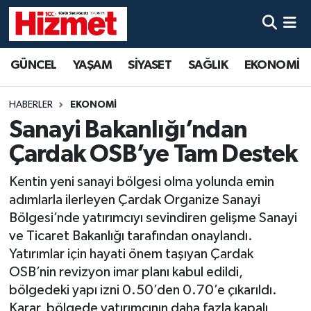
GÜNCEL
Denizli Nöbetçi Eczaneler
GÜNCEL
YAŞAM
SİYASET
SAĞLIK
EKONOMİ
YAŞAM
Denizli Hava Durumu
HABERLER
EKONOMİ
SİYASET
Denizli Trafik Yoğunluk Haritası
Sanayi Bakanlığı’ndan
Çardak OSB’ye Tam Destek
SAĞLIK
Süper Lig Puan Durumu ve Fikstür
Kentin yeni sanayi bölgesi olma yolunda emin
EKONOMİ
Tüm Manşetler
adımlarla ilerleyen Çardak Organize Sanayi
Bölgesi’nde yatırımcıyı sevindiren gelişme Sanayi
KÜLTÜR SANAT
Son Dakika Haberleri
ve Ticaret Bakanlığı tarafından onaylandı.
Yatırımlar için hayati önem taşıyan Çardak
SPOR
Haber Arşivi
OSB’nin revizyon imar planı kabul edildi,
bölgedeki yapı izni 0.50’den 0.70’e çıkarıldı.
MAGAZİN
Karar, bölgede yatırımcının daha fazla kapalı