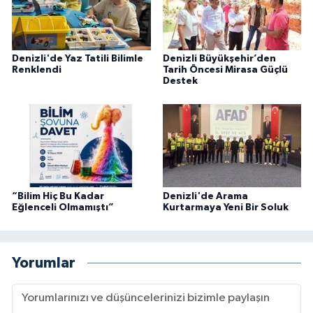
Denizli'de Yaz Tatili Bilimle
Denizli Büyükşehir’den
Renklendi
Tarih Öncesi Mirasa Güçlü
Destek
“Bilim Hiç Bu Kadar
Denizli'de Arama
Eğlenceli Olmamıştı”
Kurtarmaya Yeni Bir Soluk
Yorumlar