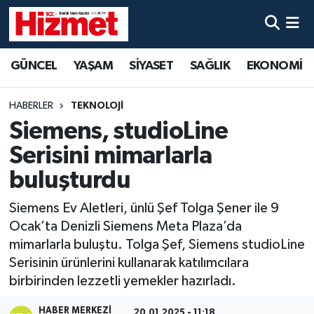
GÜNCEL
Denizli Nöbetçi Eczaneler
GÜNCEL
YAŞAM
SİYASET
SAĞLIK
EKONOMİ
YAŞAM
Denizli Hava Durumu
HABERLER
TEKNOLOJİ
SİYASET
Denizli Trafik Yoğunluk Haritası
Siemens, studioLine
Serisini mimarlarla
SAĞLIK
Süper Lig Puan Durumu ve Fikstür
buluşturdu
EKONOMİ
Tüm Manşetler
Siemens Ev Aletleri, ünlü Şef Tolga Şener ile 9
Ocak’ta Denizli Siemens Meta Plaza’da
KÜLTÜR SANAT
Son Dakika Haberleri
mimarlarla buluştu. Tolga Şef, Siemens studioLine
Serisinin ürünlerini kullanarak katılımcılara
SPOR
Haber Arşivi
birbirinden lezzetli yemekler hazırladı.
MAGAZİN
HABER MERKEZI
20.01.2025 - 11:18