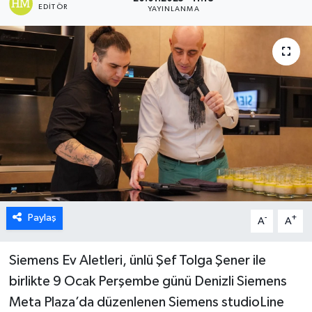
EDITÖR
YAYINLANMA
ÖZEL HABER
DTO
RESMİ REKLAM
Paylaş
-
+
A
A
Siemens Ev Aletleri, ünlü Şef Tolga Şener ile
birlikte 9 Ocak Perşembe günü Denizli Siemens
Meta Plaza’da düzenlenen Siemens studioLine