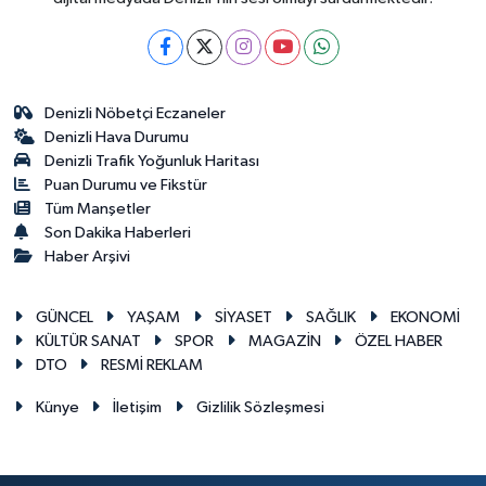
Denizli Nöbetçi Eczaneler
Denizli Hava Durumu
Denizli Trafik Yoğunluk Haritası
Puan Durumu ve Fikstür
Tüm Manşetler
Son Dakika Haberleri
Haber Arşivi
GÜNCEL
YAŞAM
SİYASET
SAĞLIK
EKONOMİ
KÜLTÜR SANAT
SPOR
MAGAZİN
ÖZEL HABER
DTO
RESMİ REKLAM
Künye
İletişim
Gizlilik Sözleşmesi