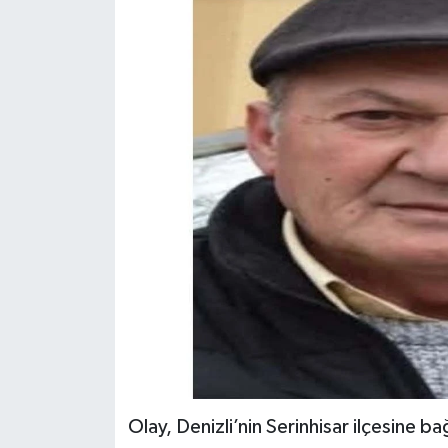
ÖZEL HABER
DTO
RESMİ REKLAM
Olay, Denizli’nin Serinhisar ilçesine 