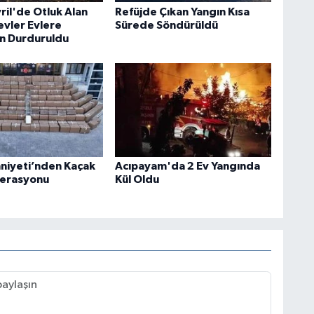
vril'de Otluk Alan
Refüjde Çıkan Yangın Kısa
evler Evlere
Sürede Söndürüldü
n Durduruldu
mniyeti’nden Kaçak
Acıpayam'da 2 Ev Yangında
perasyonu
Kül Oldu