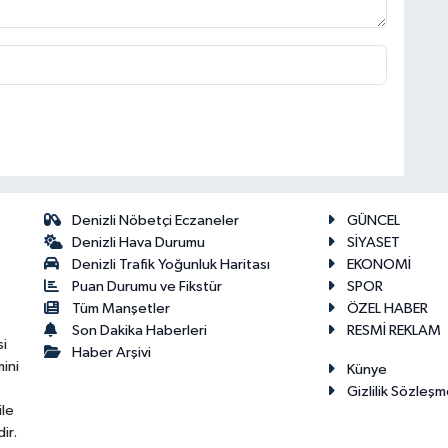
Denizli Nöbetçi Eczaneler
GÜNCEL
Denizli Hava Durumu
SİYASET
Denizli Trafik Yoğunluk Haritası
EKONOMİ
Puan Durumu ve Fikstür
SPOR
Tüm Manşetler
ÖZEL HABER
Son Dakika Haberleri
RESMİ REKLAM
si
Haber Arşivi
ini
Künye
Gizlilik Sözleşm
ile
ir.