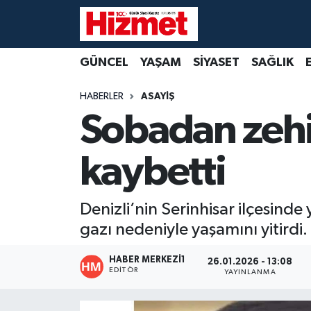
GÜNCEL
Denizli Nöbetçi Eczaneler
GÜNCEL
YAŞAM
SİYASET
SAĞLIK
YAŞAM
Denizli Hava Durumu
HABERLER
ASAYİŞ
Sobadan zehi
SİYASET
Denizli Trafik Yoğunluk Haritası
kaybetti
SAĞLIK
Süper Lig Puan Durumu ve Fikstür
EKONOMİ
Tüm Manşetler
Denizli’nin Serinhisar ilçesind
gazı nedeniyle yaşamını yitirdi.
KÜLTÜR SANAT
Son Dakika Haberleri
HABER MERKEZI1
26.01.2026 - 13:08
SPOR
Haber Arşivi
EDITÖR
YAYINLANMA
MAGAZİN