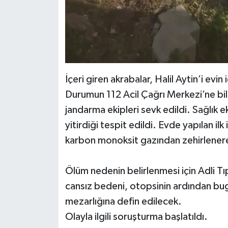
İçeri giren akrabalar, Halil Aytin’i evi
Durumun 112 Acil Çağrı Merkezi’ne bild
jandarma ekipleri sevk edildi. Sağlık e
yitirdiği tespit edildi. Evde yapılan i
karbon monoksit gazından zehirlenerek
Ölüm nedenin belirlenmesi için Adli Tı
cansız bedeni, otopsinin ardından b
mezarlığına defin edilecek.
Olayla ilgili soruşturma başlatıldı.