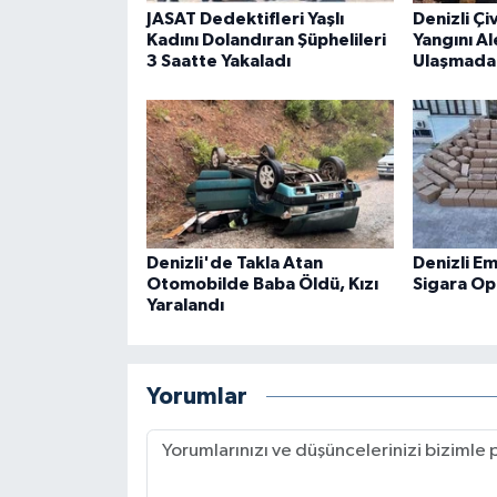
JASAT Dedektifleri Yaşlı
Denizli Çi
Kadını Dolandıran Şüphelileri
Yangını Al
3 Saatte Yakaladı
Ulaşmada
Denizli'de Takla Atan
Denizli E
Otomobilde Baba Öldü, Kızı
Sigara O
Yaralandı
Yorumlar