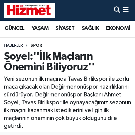
GÜNCEL
Denizli Nöbetçi Eczaneler
GÜNCEL
YAŞAM
SİYASET
SAĞLIK
EKONOMİ
YAŞAM
Denizli Hava Durumu
HABERLER
SPOR
SİYASET
Denizli Trafik Yoğunluk Haritası
Soyel:''İlk Maçların
Önemini Biliyoruz''
SAĞLIK
Süper Lig Puan Durumu ve Fikstür
Yeni sezonun ilk maçında Tavas Birlikspor ile zorlu
EKONOMİ
Tüm Manşetler
maça çıkacak olan Değirmenönüspor hazırlıklarını
sürdürüyor. Değirmenönüspor Başkanı Ahmet
KÜLTÜR SANAT
Son Dakika Haberleri
Soyel, Tavas Birlikspor ile oynayacağımız sezonun
ilk maçını kazanmak istediklerini ve ligin ilk
SPOR
Haber Arşivi
maçlarının öneminin çok büyük olduğunu dile
getirdi.
MAGAZİN