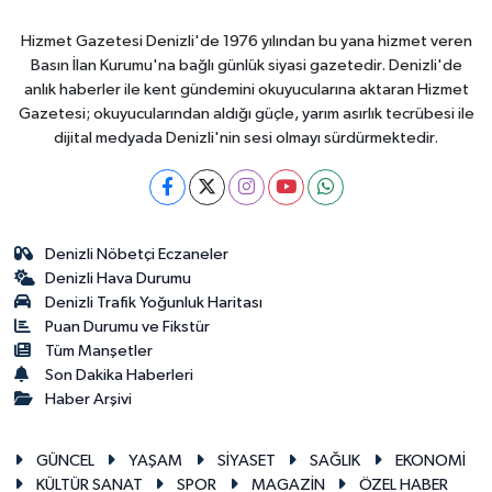
Hizmet Gazetesi Denizli'de 1976 yılından bu yana hizmet veren
Basın İlan Kurumu'na bağlı günlük siyasi gazetedir. Denizli'de
anlık haberler ile kent gündemini okuyucularına aktaran Hizmet
Gazetesi; okuyucularından aldığı güçle, yarım asırlık tecrübesi ile
dijital medyada Denizli'nin sesi olmayı sürdürmektedir.
Denizli Nöbetçi Eczaneler
Denizli Hava Durumu
Denizli Trafik Yoğunluk Haritası
Puan Durumu ve Fikstür
Tüm Manşetler
Son Dakika Haberleri
Haber Arşivi
GÜNCEL
YAŞAM
SİYASET
SAĞLIK
EKONOMİ
KÜLTÜR SANAT
SPOR
MAGAZİN
ÖZEL HABER