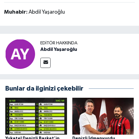
Muhabir:
Abdil Yaşaroğlu
EDITÖR HAKKINDA
Abdil Yaşaroğlu
Bunlar da ilginizi çekebilir
Yukatel Denizli Basket’in
Denizli İdmanyurdu