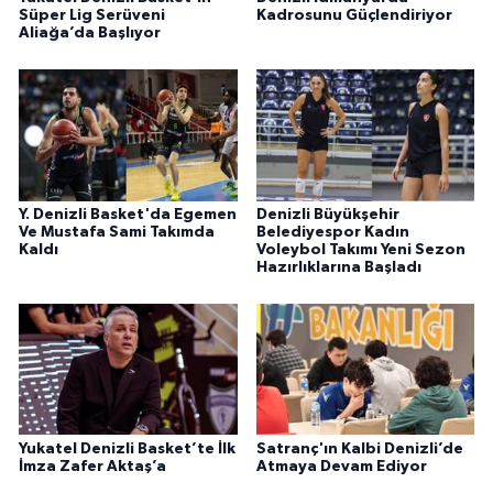
Süper Lig Serüveni
Kadrosunu Güçlendiriyor
Aliağa’da Başlıyor
Y. Denizli Basket'da Egemen
Denizli Büyükşehir
Ve Mustafa Sami Takımda
Belediyespor Kadın
Kaldı
Voleybol Takımı Yeni Sezon
Hazırlıklarına Başladı
Yukatel Denizli Basket’te İlk
Satranç'ın Kalbi Denizli’de
İmza Zafer Aktaş’a
Atmaya Devam Ediyor