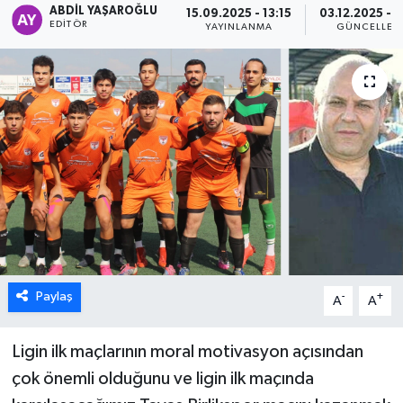
ABDIL YAŞAROĞLU
15.09.2025 - 13:15
03.12.2025 - 1
EDITÖR
YAYINLANMA
GÜNCELLEM
ÖZEL HABER
DTO
RESMİ REKLAM
Paylaş
-
+
A
A
Ligin ilk maçlarının moral motivasyon açısından
çok önemli olduğunu ve ligin ilk maçında