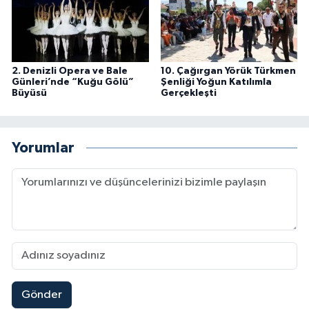
2. Denizli Opera ve Bale
10. Çağırgan Yörük Türkmen
Günleri’nde “Kuğu Gölü”
Şenliği Yoğun Katılımla
Büyüsü
Gerçekleşti
Yorumlar
Gönder