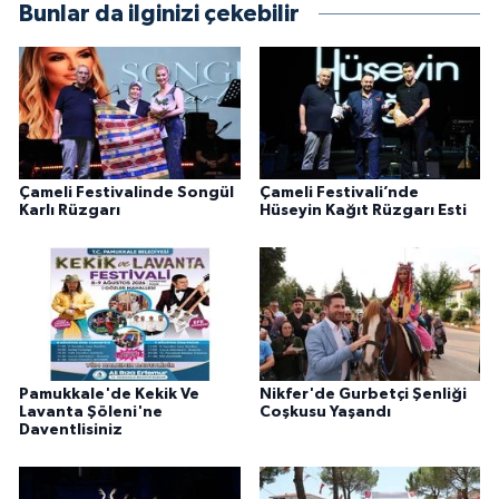
Bunlar da ilginizi çekebilir
Çameli Festivalinde Songül
Çameli Festivali’nde
Karlı Rüzgarı
Hüseyin Kağıt Rüzgarı Esti
Pamukkale'de Kekik Ve
Nikfer'de Gurbetçi Şenliği
Lavanta Şöleni'ne
Coşkusu Yaşandı
Daventlisiniz