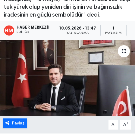
tek yürek olup yeniden dirilişinin ve bağımsızlık
ÖZEL HABER
iradesinin en güçlü sembolüdür" dedi.
DTO
HABER MERKEZI1
18.05.2026 - 13:47
1
EDITÖR
YAYINLANMA
PAYLAŞIM
O
RESMİ REKLAM
Paylaş
-
+
A
A