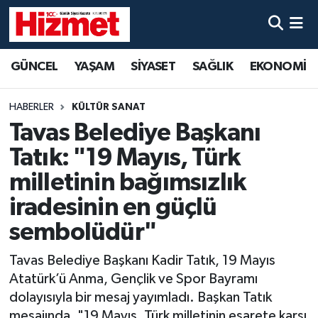
GÜNCEL
Denizli Nöbetçi Eczaneler
GÜNCEL
YAŞAM
SİYASET
SAĞLIK
EKONOMİ
YAŞAM
Denizli Hava Durumu
HABERLER
KÜLTÜR SANAT
SİYASET
Denizli Trafik Yoğunluk Haritası
Tavas Belediye Başkanı
Tatık: "19 Mayıs, Türk
SAĞLIK
Süper Lig Puan Durumu ve Fikstür
milletinin bağımsızlık
EKONOMİ
Tüm Manşetler
iradesinin en güçlü
sembolüdür"
KÜLTÜR SANAT
Son Dakika Haberleri
Tavas Belediye Başkanı Kadir Tatık, 19 Mayıs
SPOR
Haber Arşivi
Atatürk’ü Anma, Gençlik ve Spor Bayramı
dolayısıyla bir mesaj yayımladı. Başkan Tatık
MAGAZİN
mesajında, "19 Mayıs, Türk milletinin esarete karşı