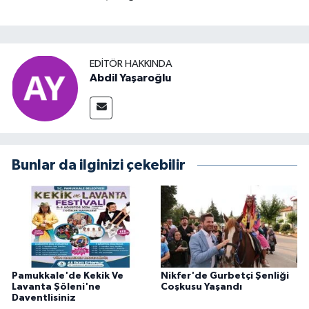
EDITÖR HAKKINDA
Abdil Yaşaroğlu
Bunlar da ilginizi çekebilir
Pamukkale'de Kekik Ve
Nikfer'de Gurbetçi Şenliği
Lavanta Şöleni'ne
Coşkusu Yaşandı
Daventlisiniz