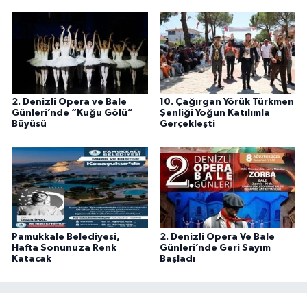
2. Denizli Opera ve Bale
10. Çağırgan Yörük Türkmen
Günleri’nde “Kuğu Gölü”
Şenliği Yoğun Katılımla
Büyüsü
Gerçekleşti
Pamukkale Belediyesi,
2. Denizli Opera Ve Bale
Hafta Sonunuza Renk
Günleri’nde Geri Sayım
Katacak
Başladı