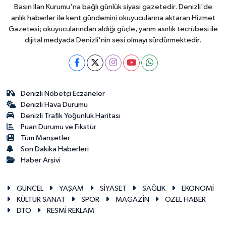
Basın İlan Kurumu'na bağlı günlük siyasi gazetedir. Denizli'de
anlık haberler ile kent gündemini okuyucularına aktaran Hizmet
Gazetesi; okuyucularından aldığı güçle, yarım asırlık tecrübesi ile
dijital medyada Denizli'nin sesi olmayı sürdürmektedir.
Denizli Nöbetçi Eczaneler
Denizli Hava Durumu
Denizli Trafik Yoğunluk Haritası
Puan Durumu ve Fikstür
Tüm Manşetler
Son Dakika Haberleri
Haber Arşivi
GÜNCEL
YAŞAM
SİYASET
SAĞLIK
EKONOMİ
KÜLTÜR SANAT
SPOR
MAGAZİN
ÖZEL HABER
DTO
RESMİ REKLAM