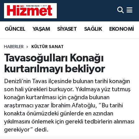
GÜNCEL
Denizli Nöbetçi Eczaneler
GÜNCEL
YAŞAM
SİYASET
SAĞLIK
EKONOMİ
YAŞAM
Denizli Hava Durumu
HABERLER
KÜLTÜR SANAT
SİYASET
Denizli Trafik Yoğunluk Haritası
Tavasoğulları Konağı
kurtarılmayı bekliyor
SAĞLIK
Süper Lig Puan Durumu ve Fikstür
Denizli’nin Tavas ilçesinde bulunan tarihi konağın
EKONOMİ
Tüm Manşetler
son hali yürekleri burkuyor. Yıkılmaya yüz tutmuş
konağın kurtarılması için çağrıda bulunan
KÜLTÜR SANAT
Son Dakika Haberleri
araştırmacı yazar İbrahim Afatoğlu, “Bu tarihi
konakta önümüzdeki günlerde en azından
SPOR
Haber Arşivi
yıkılmasını önlemek için gerekli tedbirlerin alınması
gerekiyor” dedi.
MAGAZİN