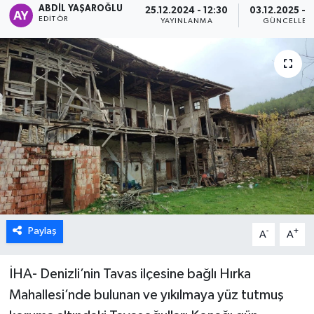
ABDIL YAŞAROĞLU
25.12.2024 - 12:30
03.12.2025 - 
EDITÖR
YAYINLANMA
GÜNCELLEM
ÖZEL HABER
DTO
RESMİ REKLAM
Paylaş
-
+
A
A
İHA- Denizli’nin Tavas ilçesine bağlı Hırka
Mahallesi’nde bulunan ve yıkılmaya yüz tutmuş