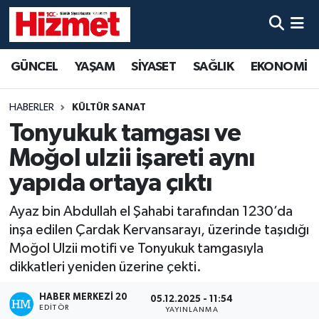
GÜNCEL
Denizli Nöbetçi Eczaneler
GÜNCEL
YAŞAM
SİYASET
SAĞLIK
EKONOMİ
YAŞAM
Denizli Hava Durumu
HABERLER
KÜLTÜR SANAT
SİYASET
Denizli Trafik Yoğunluk Haritası
Tonyukuk tamgası ve
Moğol ulzii işareti aynı
SAĞLIK
Süper Lig Puan Durumu ve Fikstür
yapıda ortaya çıktı
EKONOMİ
Tüm Manşetler
Ayaz bin Abdullah el Şahabi tarafından 1230’da
inşa edilen Çardak Kervansarayı, üzerinde taşıdığı
KÜLTÜR SANAT
Son Dakika Haberleri
Moğol Ulzii motifi ve Tonyukuk tamgasıyla
dikkatleri yeniden üzerine çekti.
SPOR
Haber Arşivi
HABER MERKEZI 20
05.12.2025 - 11:54
MAGAZİN
EDITÖR
YAYINLANMA