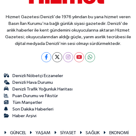
Hizmet Gazetesi Denizli'de 1976 yılından bu yana hizmet veren
Basın İlan Kurumu'na bağlı günlük siyasi gazetedir. Denizli'de
anlık haberler ile kent gündemini okuyucularına aktaran Hizmet
Gazetesi; okuyucularından aldığı güçle, yarım asırlık tecrübesi ile
dijital medyada Denizli'nin sesi olmayı sürdürmektedir.
Denizli Nöbetçi Eczaneler
Denizli Hava Durumu
Denizli Trafik Yoğunluk Haritası
Puan Durumu ve Fikstür
Tüm Manşetler
Son Dakika Haberleri
Haber Arşivi
GÜNCEL
YAŞAM
SİYASET
SAĞLIK
EKONOMİ