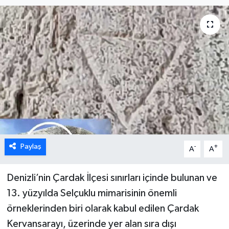
ÖZEL HABER
DTO
RESMİ REKLAM
Paylaş
-
+
A
A
Denizli’nin Çardak İlçesi sınırları içinde bulunan ve
13. yüzyılda Selçuklu mimarisinin önemli
örneklerinden biri olarak kabul edilen Çardak
Kervansarayı, üzerinde yer alan sıra dışı