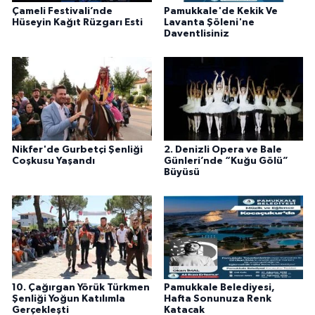
Çameli Festivali’nde
Pamukkale'de Kekik Ve
Hüseyin Kağıt Rüzgarı Esti
Lavanta Şöleni'ne
Daventlisiniz
Nikfer'de Gurbetçi Şenliği
2. Denizli Opera ve Bale
Coşkusu Yaşandı
Günleri’nde “Kuğu Gölü”
Büyüsü
10. Çağırgan Yörük Türkmen
Pamukkale Belediyesi,
Şenliği Yoğun Katılımla
Hafta Sonunuza Renk
Gerçekleşti
Katacak