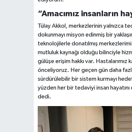
“Amacımız insanların h
Tülay Akkol, merkezlerinin yalnızca te
dokunmayı misyon edinmiş bir yaklaşıml
teknolojilerle donatılmış merkezlerimizd
mutluluk kaynağı olduğu bilinciyle hizm
gülüşe erişim hakkı var. Hastalarımız 
önceliyoruz. Her geçen gün daha fazla 
sürdürülebilir bir sistem kurmayı hedef
yüzden her bir tedaviyi insan hayatın
dedi.