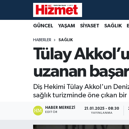
GÜNCEL
Denizli Nöbetçi Eczaneler
GÜNCEL
YAŞAM
SİYASET
SAĞLIK
YAŞAM
Denizli Hava Durumu
HABERLER
SAĞLIK
Tülay Akkol’u
SİYASET
Denizli Trafik Yoğunluk Haritası
uzanan başar
SAĞLIK
Süper Lig Puan Durumu ve Fikstür
EKONOMİ
Tüm Manşetler
Diş Hekimi Tülay Akkol'un Deni
sağlık turizminde öne çıkan bir
KÜLTÜR SANAT
Son Dakika Haberleri
HABER MERKEZI
21.01.2025 - 08:30
SPOR
Haber Arşivi
EDITÖR
YAYINLANMA
MAGAZİN