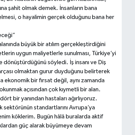
una şahit olmak demek. İnsanların bana
gelmesi, o hayalimin gerçek olduğunu bana her
eceği”
 alanında büyük bir atılım gerçekleştirdiğini
tlerin uygun maliyetlerle sunulması, Türkiye’yi
e dönüştürdüğünü söyledi. İş insanı ve Diş
parçası olmaktan gurur duyduğunu belirterek
zca ekonomik bir fırsat değil, aynı zamanda
 dokunmak açısından çok kıymetli bir alan.
ört bir yanından hastaları ağırlıyoruz.
lık sektörünün standartlarını Avrupa’ya
enim köklerim. Bugün hâlâ buralarda aktif
raklardan güç alarak büyümeye devam