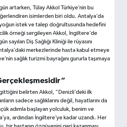
gün artarken, Tülay Akkol Türkiye’nin bu
eğerlendiren isimlerden biri oldu. Antalya’da
, yoğun istek ve talep doğrultusunda hedefini
cilik örneği sergileyen Akkol, İngiltere’de
n sayılan Diş Sağlığı Kliniği ile rüyasını
Antalya’daki merkezlerinde hasta kabul etmeye
’nin sağlık turizmi bayrağını gururla taşımaya
 Gerçekleşmesidir”
ttiğini belirten Akkol, “Denizli’deki ilk
anların sadece sağlıklarını değil, hayatlarını da
üçük adımla başlayan yolculuk, benim ve
a’ya, ardından İngiltere’ye kadar uzandı. Her
u, bir hastanın özgüvenini geri kazanması,