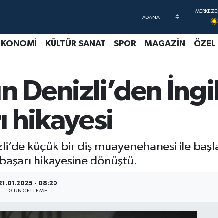
EKONOMİ
KÜLTÜR SANAT
SPOR
MAGAZİN
ÖZEL
n Denizli’den İngi
ı hikayesi
zli’de küçük bir diş muayenehanesi ile baş
 başarı hikayesine dönüştü.
21.01.2025 - 08:20
GÜNCELLEME