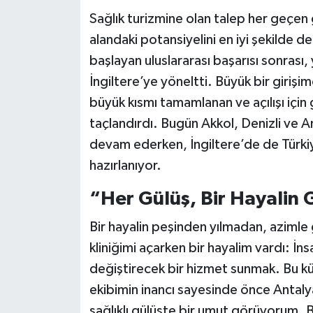
Sağlık turizmine olan talep her geçen 
alandaki potansiyelini en iyi şekilde d
başlayan uluslararası başarısı sonrası
İngiltere’ye yöneltti. Büyük bir girişim
büyük kısmı tamamlanan ve açılışı için gü
taçlandırdı. Bugün Akkol, Denizli ve 
devam ederken, İngiltere’de de Türkiye
hazırlanıyor.
“Her Gülüş, Bir Hayalin
Bir hayalin peşinden yılmadan, azimle gi
kliniğimi açarken bir hayalim vardı: İns
değiştirecek bir hizmet sunmak. Bu k
ekibimin inancı sayesinde önce Antaly
sağlıklı gülüşte bir umut görüyorum. B