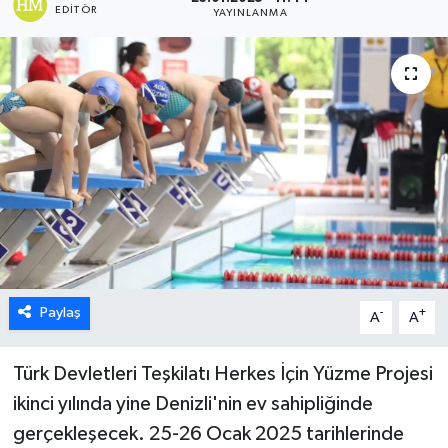
EDITÖR
YAYINLANMA
ÖZEL HABER
DTO
RESMİ REKLAM
Paylaş
-
+
A
A
Türk Devletleri Teşkilatı Herkes İçin Yüzme Projesi
ikinci yılında yine Denizli'nin ev sahipliğinde
gerçekleşecek. 25-26 Ocak 2025 tarihlerinde