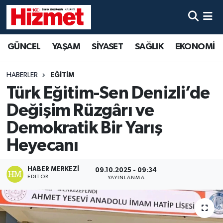
GÜNCEL
Denizli Nöbetçi Eczaneler
GÜNCEL
YAŞAM
SİYASET
SAĞLIK
EKONOMİ
YAŞAM
Denizli Hava Durumu
HABERLER
EĞİTİM
SİYASET
Denizli Trafik Yoğunluk Haritası
Türk Eğitim-Sen Denizli’de
Değişim Rüzgârı ve
SAĞLIK
Süper Lig Puan Durumu ve Fikstür
Demokratik Bir Yarış
EKONOMİ
Tüm Manşetler
Heyecanı
KÜLTÜR SANAT
Son Dakika Haberleri
HABER MERKEZI
09.10.2025 - 09:34
EDITÖR
YAYINLANMA
SPOR
Haber Arşivi
MAGAZİN