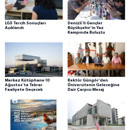
LGS Tercih Sonuçları
Denizli'li Gençler
Açıklandı
Büyükşehir’in Yaz
Kampında Buluştu
Merkez Kütüphane 10
Rektör Güngör’den
Ağustos’ta Tekrar
Üniversitenin Geleceğine
Faaliyete Geçecek
Dair Çarpıcı Mesaj