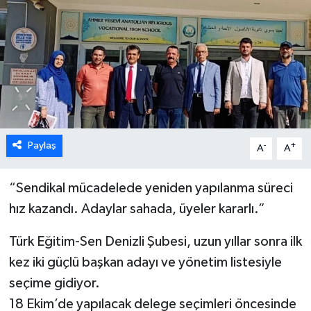
ÖZEL HABER
DTO
RESMİ REKLAM
Paylaş
-
+
A
A
“Sendikal mücadelede yeniden yapılanma süreci
hız kazandı. Adaylar sahada, üyeler kararlı.”
Türk Eğitim-Sen Denizli Şubesi, uzun yıllar sonra ilk
kez iki güçlü başkan adayı ve yönetim listesiyle
seçime gidiyor.
18 Ekim’de yapılacak delege seçimleri öncesinde