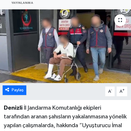
YAYINLANMA
ÖZEL HABER
DTO
RESMİ REKLAM
Paylaş
-
+
A
A
Denizli
İl Jandarma Komutanlığı ekipleri
tarafından aranan şahısların yakalanmasına yönelik
yapılan çalışmalarda, hakkında “Uyuşturucu İmal