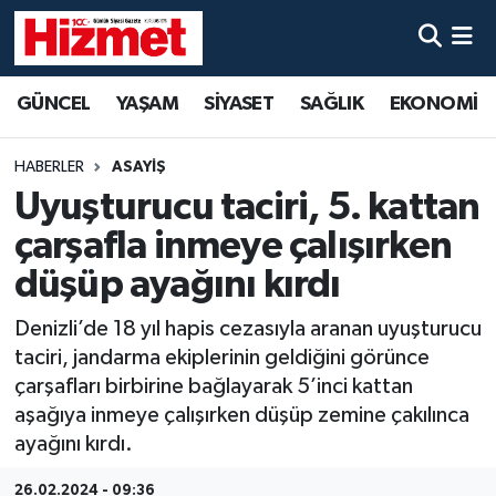
GÜNCEL
Denizli Nöbetçi Eczaneler
GÜNCEL
YAŞAM
SİYASET
SAĞLIK
EKONOMİ
YAŞAM
Denizli Hava Durumu
HABERLER
ASAYİŞ
SİYASET
Denizli Trafik Yoğunluk Haritası
Uyuşturucu taciri, 5. kattan
çarşafla inmeye çalışırken
SAĞLIK
Süper Lig Puan Durumu ve Fikstür
düşüp ayağını kırdı
EKONOMİ
Tüm Manşetler
Denizli’de 18 yıl hapis cezasıyla aranan uyuşturucu
taciri, jandarma ekiplerinin geldiğini görünce
KÜLTÜR SANAT
Son Dakika Haberleri
çarşafları birbirine bağlayarak 5’inci kattan
aşağıya inmeye çalışırken düşüp zemine çakılınca
SPOR
Haber Arşivi
ayağını kırdı.
MAGAZİN
26.02.2024 - 09:36