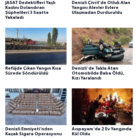
JASAT Dedektifleri Yaşlı
Denizli Çivril'de Otluk Alan
Kadını Dolandıran
Yangını Alevler Evlere
Şüphelileri 3 Saatte
Ulaşmadan Durduruldu
Yakaladı
Refüjde Çıkan Yangın Kısa
Denizli'de Takla Atan
Sürede Söndürüldü
Otomobilde Baba Öldü,
Kızı Yaralandı
Denizli Emniyeti’nden
Acıpayam'da 2 Ev Yangında
Kaçak Sigara Operasyonu
Kül Oldu