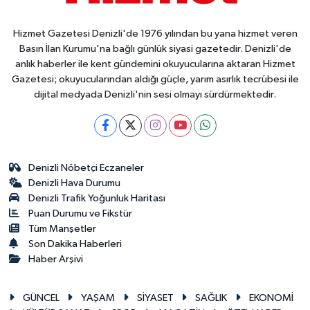
Hizmet Gazetesi Denizli'de 1976 yılından bu yana hizmet veren
Basın İlan Kurumu'na bağlı günlük siyasi gazetedir. Denizli'de
anlık haberler ile kent gündemini okuyucularına aktaran Hizmet
Gazetesi; okuyucularından aldığı güçle, yarım asırlık tecrübesi ile
dijital medyada Denizli'nin sesi olmayı sürdürmektedir.
Denizli Nöbetçi Eczaneler
Denizli Hava Durumu
Denizli Trafik Yoğunluk Haritası
Puan Durumu ve Fikstür
Tüm Manşetler
Son Dakika Haberleri
Haber Arşivi
GÜNCEL
YAŞAM
SİYASET
SAĞLIK
EKONOMİ