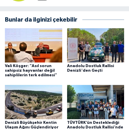
Bunlar da ilginizi çekebilir
Vali Köşger: "Asıl sorun
Anadolu Dostluk Rallisi
sahipsiz hayvanlar değil
Denizli'den Geçti
sahiplilerin terk edilmesi"
Denizli Büyükşehir Kentin
TÜVTÜRK’ün Desteklediği
Ulaşım Ağını Güçlendiriyor
Anadolu Dostluk Rallisi’nde