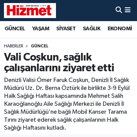
GÜNCEL
Denizli Nöbetçi Eczaneler
GÜNCEL
YAŞAM
SİYASET
SAĞLIK
EKONOMİ
YAŞAM
Denizli Hava Durumu
HABERLER
GÜNCEL
SİYASET
Denizli Trafik Yoğunluk Haritası
Vali Coşkun, sağlık
çalışanlarını ziyaret etti
SAĞLIK
Süper Lig Puan Durumu ve Fikstür
Denizli Valisi Ömer Faruk Coşkun, Denizli İl Sağlık
EKONOMİ
Tüm Manşetler
Müdürü Uz. Dr. Berna Öztürk ile birlikte 3-9 Eylül
Halk Sağlığı Haftası kapsamında Mehmet Salih
KÜLTÜR SANAT
Son Dakika Haberleri
Karaoğlanoğlu Aile Sağlığı Merkezi ile Denizli İl
Sağlık Müdürlüğü'ne bağlı Mobil Kanser Tarama
SPOR
Haber Arşivi
Tırını ziyaret ederek sağlık çalışanlarının Halk
Sağlığı Haftasını kutladı.
MAGAZİN