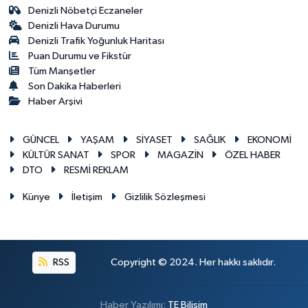
Denizli Nöbetçi Eczaneler
Denizli Hava Durumu
Denizli Trafik Yoğunluk Haritası
Puan Durumu ve Fikstür
Tüm Manşetler
Son Dakika Haberleri
Haber Arşivi
GÜNCEL
YAŞAM
SİYASET
SAĞLIK
EKONOMİ
KÜLTÜR SANAT
SPOR
MAGAZİN
ÖZEL HABER
DTO
RESMİ REKLAM
Künye
İletişim
Gizlilik Sözleşmesi
RSS
Copyright © 2024. Her hakkı saklıdır.
Haber Yazılımı:
TE Bilişim