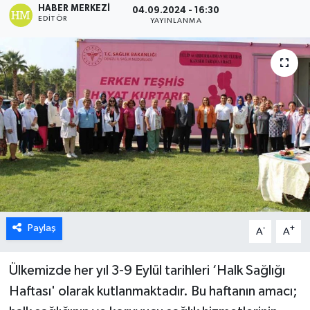
HABER MERKEZI
04.09.2024 - 16:30
EDITÖR
YAYINLANMA
ÖZEL HABER
DTO
RESMİ REKLAM
Paylaş
-
+
A
A
Ülkemizde her yıl 3-9 Eylül tarihleri ‘Halk Sağlığı
Haftası' olarak kutlanmaktadır. Bu haftanın amacı;