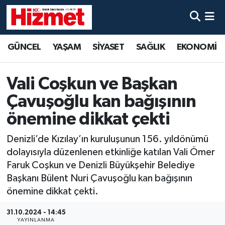
GÜNCEL
Denizli Nöbetçi Eczaneler
GÜNCEL
YAŞAM
SİYASET
SAĞLIK
EKONOMİ
YAŞAM
Denizli Hava Durumu
Vali Coşkun ve Başkan
SİYASET
Denizli Trafik Yoğunluk Haritası
Çavuşoğlu kan bağışının
SAĞLIK
Süper Lig Puan Durumu ve Fikstür
önemine dikkat çekti
Denizli’de Kızılay’ın kuruluşunun 156. yıldönümü
EKONOMİ
Tüm Manşetler
dolayısıyla düzenlenen etkinliğe katılan Vali Ömer
Faruk Coşkun ve Denizli Büyükşehir Belediye
KÜLTÜR SANAT
Son Dakika Haberleri
Başkanı Bülent Nuri Çavuşoğlu kan bağışının
önemine dikkat çekti.
SPOR
Haber Arşivi
31.10.2024 - 14:45
MAGAZİN
YAYINLANMA