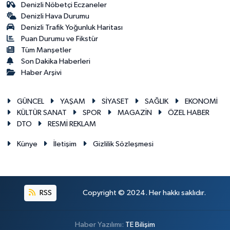
Denizli Nöbetçi Eczaneler
Denizli Hava Durumu
Denizli Trafik Yoğunluk Haritası
Puan Durumu ve Fikstür
Tüm Manşetler
Son Dakika Haberleri
Haber Arşivi
GÜNCEL
YAŞAM
SİYASET
SAĞLIK
EKONOMİ
KÜLTÜR SANAT
SPOR
MAGAZİN
ÖZEL HABER
DTO
RESMİ REKLAM
Künye
İletişim
Gizlilik Sözleşmesi
RSS
Copyright © 2024. Her hakkı saklıdır.
Haber Yazılımı:
TE Bilişim