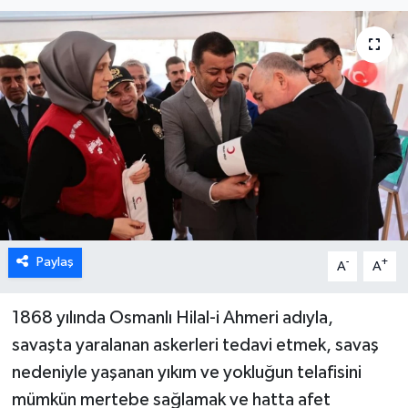
ÖZEL HABER
DTO
RESMİ REKLAM
Paylaş
-
+
A
A
1868 yılında Osmanlı Hilal-i Ahmeri adıyla,
savaşta yaralanan askerleri tedavi etmek, savaş
nedeniyle yaşanan yıkım ve yokluğun telafisini
mümkün mertebe sağlamak ve hatta afet