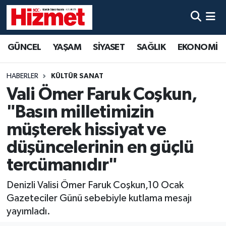
GÜNCEL
Denizli Nöbetçi Eczaneler
GÜNCEL
YAŞAM
SİYASET
SAĞLIK
EKONOMİ
YAŞAM
Denizli Hava Durumu
HABERLER
KÜLTÜR SANAT
SİYASET
Denizli Trafik Yoğunluk Haritası
Vali Ömer Faruk Coşkun,
"Basın milletimizin
SAĞLIK
Süper Lig Puan Durumu ve Fikstür
müşterek hissiyat ve
EKONOMİ
Tüm Manşetler
düşüncelerinin en güçlü
tercümanıdır"
KÜLTÜR SANAT
Son Dakika Haberleri
Denizli Valisi Ömer Faruk Coşkun,10 Ocak
SPOR
Haber Arşivi
Gazeteciler Günü sebebiyle kutlama mesajı
yayımladı.
MAGAZİN