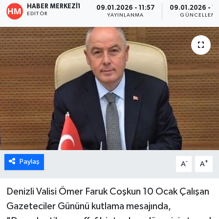
HABER MERKEZI1
09.01.2026 - 11:57
09.01.2026 - 1
EDITÖR
YAYINLANMA
GÜNCELLEM
ÖZEL HABER
DTO
RESMİ REKLAM
Paylaş
-
+
A
A
Denizli Valisi Ömer Faruk Coşkun 10 Ocak Çalışan
Gazeteciler Gününü kutlama mesajında,