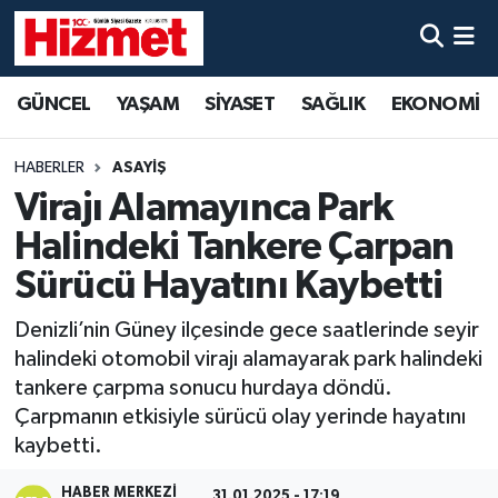
GÜNCEL
Denizli Nöbetçi Eczaneler
GÜNCEL
YAŞAM
SİYASET
SAĞLIK
EKONOMİ
YAŞAM
Denizli Hava Durumu
HABERLER
ASAYİŞ
SİYASET
Denizli Trafik Yoğunluk Haritası
Virajı Alamayınca Park
Halindeki Tankere Çarpan
SAĞLIK
Süper Lig Puan Durumu ve Fikstür
Sürücü Hayatını Kaybetti
EKONOMİ
Tüm Manşetler
Denizli’nin Güney ilçesinde gece saatlerinde seyir
halindeki otomobil virajı alamayarak park halindeki
KÜLTÜR SANAT
Son Dakika Haberleri
tankere çarpma sonucu hurdaya döndü.
Çarpmanın etkisiyle sürücü olay yerinde hayatını
SPOR
Haber Arşivi
kaybetti.
MAGAZİN
HABER MERKEZI
31.01.2025 - 17:19