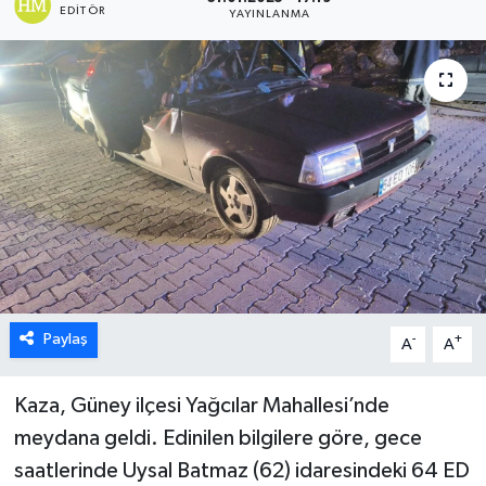
EDITÖR
YAYINLANMA
ÖZEL HABER
DTO
RESMİ REKLAM
Paylaş
-
+
A
A
Kaza, Güney ilçesi Yağcılar Mahallesi’nde
meydana geldi. Edinilen bilgilere göre, gece
saatlerinde Uysal Batmaz (62) idaresindeki 64 ED