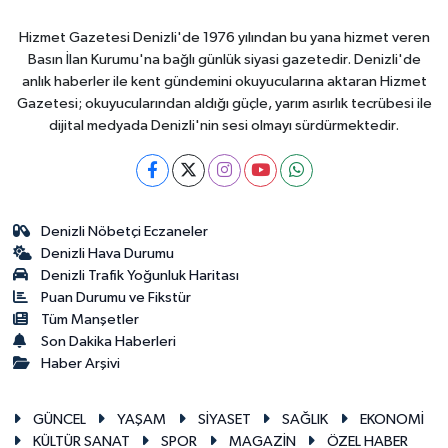
Hizmet Gazetesi Denizli'de 1976 yılından bu yana hizmet veren
Basın İlan Kurumu'na bağlı günlük siyasi gazetedir. Denizli'de
anlık haberler ile kent gündemini okuyucularına aktaran Hizmet
Gazetesi; okuyucularından aldığı güçle, yarım asırlık tecrübesi ile
dijital medyada Denizli'nin sesi olmayı sürdürmektedir.
Denizli Nöbetçi Eczaneler
Denizli Hava Durumu
Denizli Trafik Yoğunluk Haritası
Puan Durumu ve Fikstür
Tüm Manşetler
Son Dakika Haberleri
Haber Arşivi
GÜNCEL
YAŞAM
SİYASET
SAĞLIK
EKONOMİ
KÜLTÜR SANAT
SPOR
MAGAZİN
ÖZEL HABER