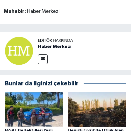
Muhabir:
Haber Merkezi
EDITÖR HAKKINDA
Haber Merkezi
Bunlar da ilginizi çekebilir
JASAT Dedektifleri Yaşlı
Denizli Çivril'de Otluk Alan