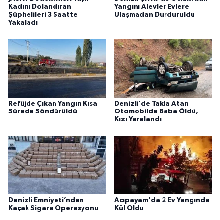
Kadını Dolandıran
Yangını Alevler Evlere
Şüphelileri 3 Saatte
Ulaşmadan Durduruldu
Yakaladı
Refüjde Çıkan Yangın Kısa
Denizli'de Takla Atan
Sürede Söndürüldü
Otomobilde Baba Öldü,
Kızı Yaralandı
Denizli Emniyeti’nden
Acıpayam'da 2 Ev Yangında
Kaçak Sigara Operasyonu
Kül Oldu