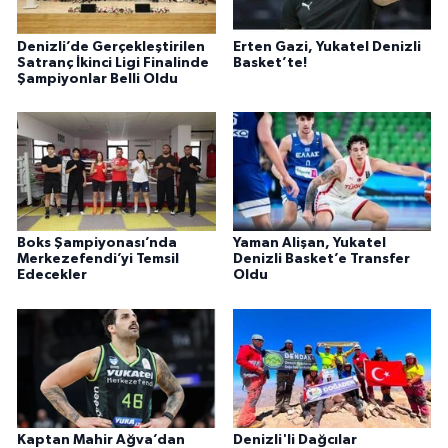
Denizli’de Gerçekleştirilen
Erten Gazi, Yukatel Denizli
Satranç İkinci Ligi Finalinde
Basket’te!
Şampiyonlar Belli Oldu
Boks Şampiyonası’nda
Yaman Alişan, Yukatel
Merkezefendi’yi Temsil
Denizli Basket’e Transfer
Edecekler
Oldu
Kaptan Mahir Ağva’dan
Denizli'li Dağcılar