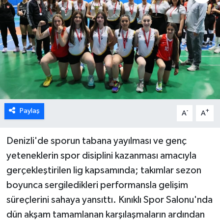
ÖZEL HABER
DTO
RESMİ REKLAM
Paylaş
-
+
A
A
Denizli'de sporun tabana yayılması ve genç
yeteneklerin spor disiplini kazanması amacıyla
gerçekleştirilen lig kapsamında; takımlar sezon
boyunca sergiledikleri performansla gelişim
süreçlerini sahaya yansıttı. Kınıklı Spor Salonu'nda
dün akşam tamamlanan karşılaşmaların ardından