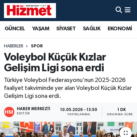
GÜNCEL
Denizli Nöbetçi Eczaneler
GÜNCEL
YAŞAM
SİYASET
SAĞLIK
EKONOMİ
YAŞAM
Denizli Hava Durumu
HABERLER
SPOR
SİYASET
Denizli Trafik Yoğunluk Haritası
Voleybol Küçük Kızlar
Gelişim Ligi sona erdi
SAĞLIK
Süper Lig Puan Durumu ve Fikstür
Türkiye Voleybol Federasyonu'nun 2025-2026
EKONOMİ
Tüm Manşetler
faaliyet takviminde yer alan Voleybol Küçük Kızlar
Gelişim Ligi sona erdi.
KÜLTÜR SANAT
Son Dakika Haberleri
HABER MERKEZI1
10.05.2026 - 13:50
1 DK
EDITÖR
YAYINLANMA
OKUNMA SÜRESI
SPOR
Haber Arşivi
MAGAZİN