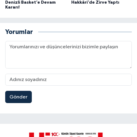
Denizli Basket’e Devam
Hakkâri’de Zirve Yaptı
Kararı!
Yorumlar
Gönder