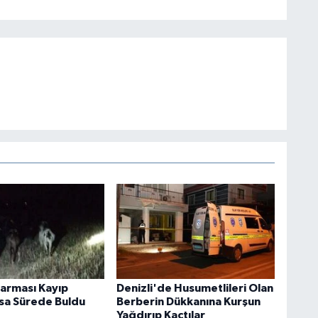
darması Kayıp
Denizli'de Husumetlileri Olan
ısa Sürede Buldu
Berberin Dükkanına Kurşun
Yağdırıp Kaçtılar