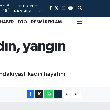
BITCOIN
64.960,21
0.87
°
19
DOLAR
47,7436
0.18
 HABER
DTO
RESMİ REKLAM
EURO
55,2510
0.32
STERLİN
64,4811
0.38
dın, yangın
GRAM ALTIN
6660.55
0.03
BİST100
13.779
-14
daki yaşlı kadın hayatını
-
+
A
A