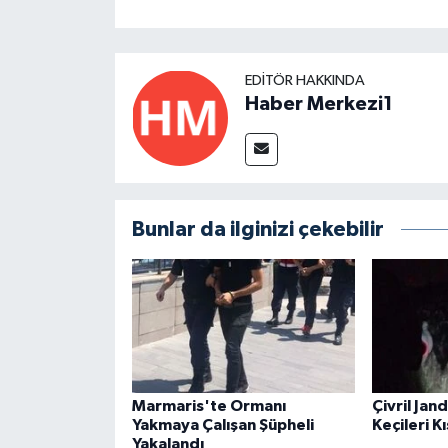
EDITÖR HAKKINDA
Haber Merkezi1
Bunlar da ilginizi çekebilir
Marmaris'te Ormanı
Çivril Jan
Yakmaya Çalışan Şüpheli
Keçileri K
Yakalandı