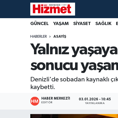
GÜNCEL
Denizli Nöbetçi Eczaneler
GÜNCEL
YAŞAM
SİYASET
SAĞLIK
YAŞAM
Denizli Hava Durumu
HABERLER
ASAYİŞ
Yalnız yaşaya
SİYASET
Denizli Trafik Yoğunluk Haritası
sonucu yaşamı
SAĞLIK
Süper Lig Puan Durumu ve Fikstür
EKONOMİ
Tüm Manşetler
Denizli'de sobadan kaynaklı çı
kaybetti.
KÜLTÜR SANAT
Son Dakika Haberleri
HABER MERKEZI1
03.01.2026 - 10:45
SPOR
Haber Arşivi
EDITÖR
YAYINLANMA
MAGAZİN