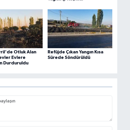
vril'de Otluk Alan
Refüjde Çıkan Yangın Kısa
evler Evlere
Sürede Söndürüldü
n Durduruldu