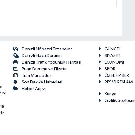
Denizli Nöbetçi Eczaneler
GÜNCEL
Denizli Hava Durumu
SİYASET
Denizli Trafik Yoğunluk Haritası
EKONOMİ
Puan Durumu ve Fikstür
SPOR
Tüm Manşetler
ÖZEL HABER
Son Dakika Haberleri
RESMİ REKLAM
si
Haber Arşivi
ini
Künye
Gizlilik Sözleşm
ile
ir.