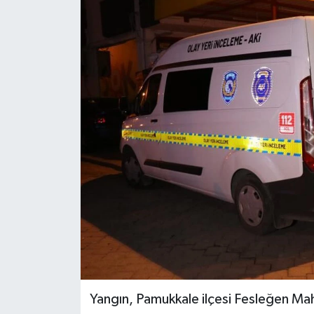
ÖZEL HABER
DTO
RESMİ REKLAM
Yangın, Pamukkale ilçesi Fesleğen Ma