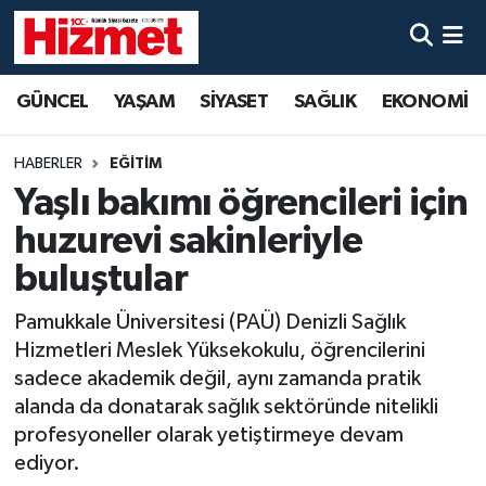
GÜNCEL
Denizli Nöbetçi Eczaneler
GÜNCEL
YAŞAM
SİYASET
SAĞLIK
EKONOMİ
YAŞAM
Denizli Hava Durumu
HABERLER
EĞİTİM
SİYASET
Denizli Trafik Yoğunluk Haritası
Yaşlı bakımı öğrencileri için
huzurevi sakinleriyle
SAĞLIK
Süper Lig Puan Durumu ve Fikstür
buluştular
EKONOMİ
Tüm Manşetler
Pamukkale Üniversitesi (PAÜ) Denizli Sağlık
Hizmetleri Meslek Yüksekokulu, öğrencilerini
KÜLTÜR SANAT
Son Dakika Haberleri
sadece akademik değil, aynı zamanda pratik
alanda da donatarak sağlık sektöründe nitelikli
SPOR
Haber Arşivi
profesyoneller olarak yetiştirmeye devam
ediyor.
MAGAZİN