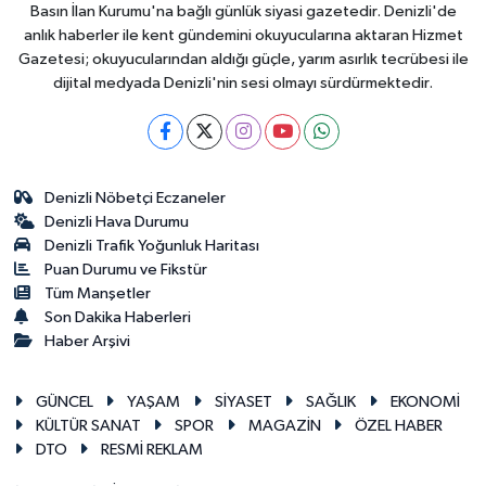
Basın İlan Kurumu'na bağlı günlük siyasi gazetedir. Denizli'de
anlık haberler ile kent gündemini okuyucularına aktaran Hizmet
Gazetesi; okuyucularından aldığı güçle, yarım asırlık tecrübesi ile
dijital medyada Denizli'nin sesi olmayı sürdürmektedir.
Denizli Nöbetçi Eczaneler
Denizli Hava Durumu
Denizli Trafik Yoğunluk Haritası
Puan Durumu ve Fikstür
Tüm Manşetler
Son Dakika Haberleri
Haber Arşivi
GÜNCEL
YAŞAM
SİYASET
SAĞLIK
EKONOMİ
KÜLTÜR SANAT
SPOR
MAGAZİN
ÖZEL HABER
DTO
RESMİ REKLAM