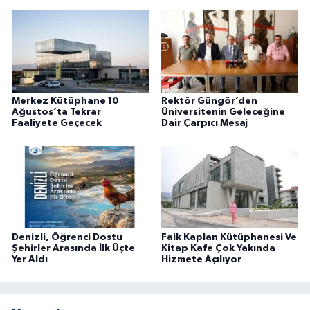
Merkez Kütüphane 10
Rektör Güngör’den
Ağustos’ta Tekrar
Üniversitenin Geleceğine
Faaliyete Geçecek
Dair Çarpıcı Mesaj
Denizli, Öğrenci Dostu
Faik Kaplan Kütüphanesi Ve
Şehirler Arasında İlk Üçte
Kitap Kafe Çok Yakında
Yer Aldı
Hizmete Açılıyor