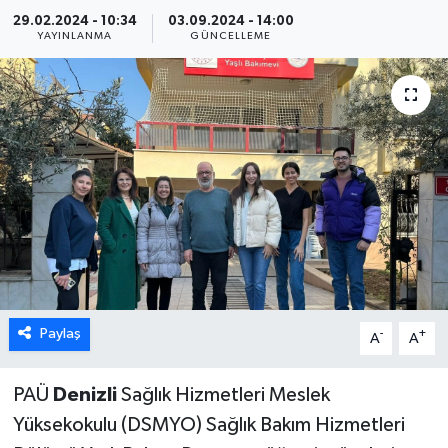
29.02.2024 - 10:34
03.09.2024 - 14:00
ÖZEL HABER
YAYINLANMA
GÜNCELLEME
DTO
RESMİ REKLAM
Paylaş
-
+
A
A
PAÜ
Denizli
Sağlık Hizmetleri Meslek
Yüksekokulu (DSMYO) Sağlık Bakım Hizmetleri