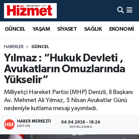
GÜNCEL
Denizli Nöbetçi Eczaneler
GÜNCEL
YAŞAM
SİYASET
SAĞLIK
EKONOMİ
YAŞAM
Denizli Hava Durumu
HABERLER
GÜNCEL
SİYASET
Denizli Trafik Yoğunluk Haritası
Yılmaz : “Hukuk Devleti ,
Avukatların Omuzlarında
SAĞLIK
Süper Lig Puan Durumu ve Fikstür
Yükselir”
EKONOMİ
Tüm Manşetler
Milliyetçi Hareket Partisi (MHP) Denizli, İl Başkanı
Av. Mehmet Ali Yılmaz, 5 Nisan Avukatlar Günü
KÜLTÜR SANAT
Son Dakika Haberleri
nedeniyle kutlama mesajı yayımladı.
SPOR
Haber Arşivi
HABER MERKEZI1
04.04.2026 - 18:24
EDITÖR
YAYINLANMA
MAGAZİN