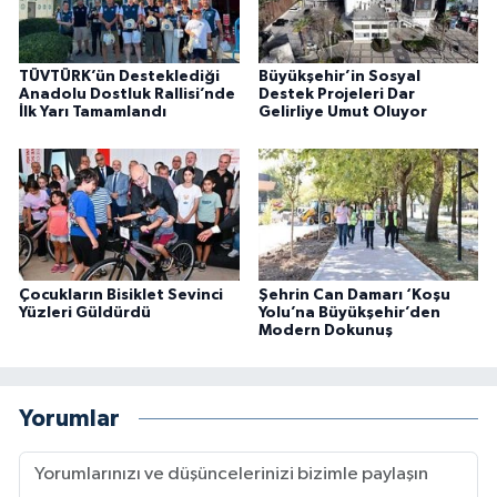
TÜVTÜRK’ün Desteklediği
Büyükşehir’in Sosyal
Anadolu Dostluk Rallisi’nde
Destek Projeleri Dar
İlk Yarı Tamamlandı
Gelirliye Umut Oluyor
Çocukların Bisiklet Sevinci
Şehrin Can Damarı ‘Koşu
Yüzleri Güldürdü
Yolu’na Büyükşehir’den
Modern Dokunuş
Yorumlar