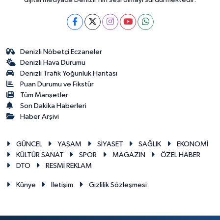
Denizli Nöbetçi Eczaneler
Denizli Hava Durumu
Denizli Trafik Yoğunluk Haritası
Puan Durumu ve Fikstür
Tüm Manşetler
Son Dakika Haberleri
Haber Arşivi
GÜNCEL
YAŞAM
SİYASET
SAĞLIK
EKONOMİ
KÜLTÜR SANAT
SPOR
MAGAZİN
ÖZEL HABER
DTO
RESMİ REKLAM
Künye
İletişim
Gizlilik Sözleşmesi