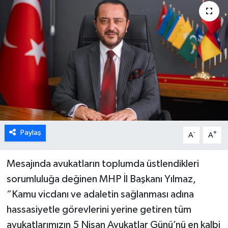
ÖZEL HABER
DTO
RESMİ REKLAM
Paylaş
-
+
A
A
Mesajında avukatların toplumda üstlendikleri
sorumluluğa değinen MHP İl Başkanı Yılmaz,
“Kamu vicdanı ve adaletin sağlanması adına
hassasiyetle görevlerini yerine getiren tüm
avukatlarımızın 5 Nisan Avukatlar Günü’nü en kalbi