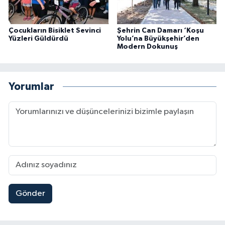
Çocukların Bisiklet Sevinci
Şehrin Can Damarı ‘Koşu
Yüzleri Güldürdü
Yolu’na Büyükşehir’den
Modern Dokunuş
Yorumlar
Gönder