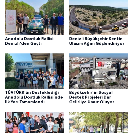
Anadolu Dostluk Rallisi
Denizli Büyükşehir Kentin
Denizli'den Geçti
Ulaşım Ağını Güçlendiriyor
TÜVTÜRK’ün Desteklediği
Büyükşehir’in Sosyal
Anadolu Dostluk Rallisi’nde
Destek Projeleri Dar
İlk Yarı Tamamlandı
Gelirliye Umut Oluyor