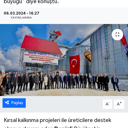
büyüğü” diye konuştu.
ÖZEL HABER
06.03.2024 - 16:27
YAYINLANMA
DTO
RESMİ REKLAM
Paylaş
-
+
A
A
Kırsal kalkınma projeleri ile üreticilere destek