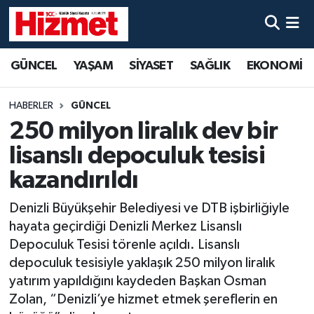
GÜNCEL
Denizli Nöbetçi Eczaneler
GÜNCEL
YAŞAM
SİYASET
SAĞLIK
EKONOMİ
YAŞAM
Denizli Hava Durumu
HABERLER
GÜNCEL
SİYASET
Denizli Trafik Yoğunluk Haritası
250 milyon liralık dev bir
lisanslı depoculuk tesisi
SAĞLIK
Süper Lig Puan Durumu ve Fikstür
kazandırıldı
EKONOMİ
Tüm Manşetler
Denizli Büyükşehir Belediyesi ve DTB işbirliğiyle
hayata geçirdiği Denizli Merkez Lisanslı
KÜLTÜR SANAT
Son Dakika Haberleri
Depoculuk Tesisi törenle açıldı. Lisanslı
depoculuk tesisiyle yaklaşık 250 milyon liralık
SPOR
Haber Arşivi
yatırım yapıldığını kaydeden Başkan Osman
Zolan, “Denizli’ye hizmet etmek şereflerin en
MAGAZİN