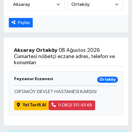
ÖZEL HABER
Paylaş
DTO
RESMİ REKLAM
Aksaray
Ortaköy
08 Ağustos 2026
Cumartesi nöbetçi eczane adres, telefon ve
konumları
Feyzanur Eczanesi
Ortaköy
ORTAKÖY DEVLET HASTANESİ KARŞISI
Yol Tarifi Al
0 (382) 351 40 68