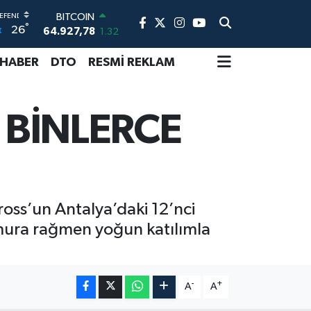
DOLAR
°
26
47,5894
0.08
EURO
55,0398
-0.02
 HABER
DTO
RESMİ REKLAM
STERLİN
64,1581
0.16
GRAM ALTIN
 BİNLERCE
6508.83
4.44
BİST100
13.703
11
BITCOIN
64.927,78
1.32
oss’un Antalya’daki 12’nci
ağmura rağmen yoğun katılımla
-
+
A
A