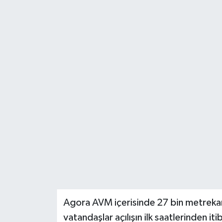
ÖZEL HABER
DTO
RESMİ REKLAM
Agora AVM içerisinde 27 bin metreka
vatandaşlar açılışın ilk saatlerinden it