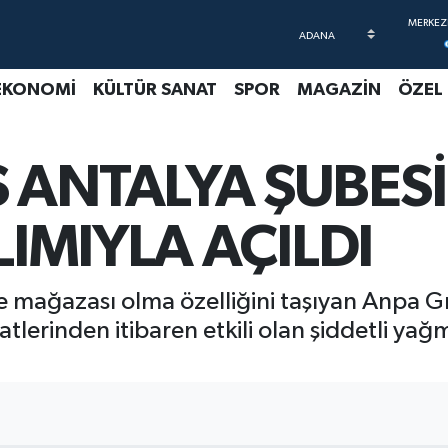
EKONOMİ
KÜLTÜR SANAT
SPOR
MAGAZİN
ÖZEL
 ANTALYA ŞUBESİ
LIMIYLA AÇILDI
 mağazası olma özelliğini taşıyan Anpa Gr
atlerinden itibaren etkili olan şiddetli y