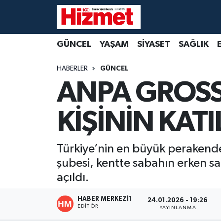
GÜNCEL
Denizli Nöbetçi Eczaneler
GÜNCEL
YAŞAM
SİYASET
SAĞLIK
YAŞAM
Denizli Hava Durumu
HABERLER
GÜNCEL
ANPA GROSS
SİYASET
Denizli Trafik Yoğunluk Haritası
KİŞİNİN KATI
SAĞLIK
Süper Lig Puan Durumu ve Fikstür
EKONOMİ
Tüm Manşetler
Türkiye’nin en büyük perakende
şubesi, kentte sabahın erken sa
KÜLTÜR SANAT
Son Dakika Haberleri
açıldı.
SPOR
Haber Arşivi
HABER MERKEZI1
24.01.2026 - 19:26
EDITÖR
YAYINLANMA
MAGAZİN