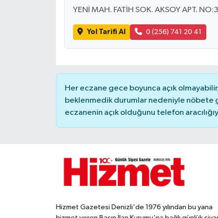
YENİ MAH. FATİH SOK. AKSOY APT. NO:
Yol Tarifi Al
0 (256) 741 20 41
Her eczane gece boyunca açık olmayabilir, 
beklenmedik durumlar nedeniyle nöbete g
eczanenin açık olduğunu telefon aracılığıyla 
Hizmet Gazetesi Denizli'de 1976 yılından bu yana
hizmet veren Basın İlan Kurumu'na bağlı günlük siya