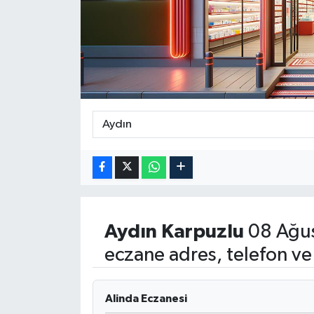
ÖZEL HABER
DTO
RESMİ REKLAM
Aydın
Karpuzlu
08 Ağus
eczane adres, telefon ve
Alinda Eczanesi