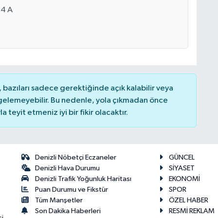
34 A
bazıları sadece gerektiğinde açık kalabilir veya
elemeyebilir. Bu nedenle, yola çıkmadan önce
teyit etmeniz iyi bir fikir olacaktır.
Denizli Nöbetçi Eczaneler
GÜNCEL
Denizli Hava Durumu
SİYASET
Denizli Trafik Yoğunluk Haritası
EKONOMİ
Puan Durumu ve Fikstür
SPOR
Tüm Manşetler
ÖZEL HABER
Son Dakika Haberleri
RESMİ REKLAM
si