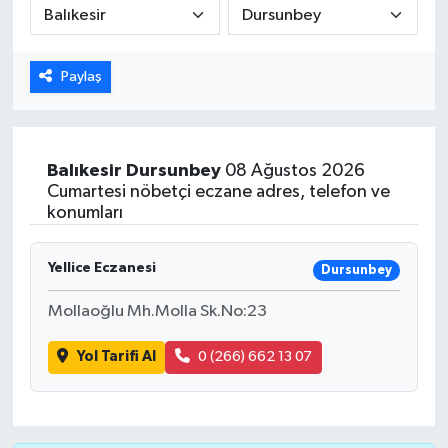
ÖZEL HABER
Paylaş
DTO
RESMİ REKLAM
Balıkesir
Dursunbey
08 Ağustos 2026
Cumartesi nöbetçi eczane adres, telefon ve
konumları
Yellice Eczanesi
Dursunbey
Mollaoğlu Mh.Molla Sk.No:23
Yol Tarifi Al
0 (266) 662 13 07