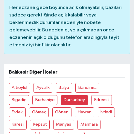
Her eczane gece boyunca açık olmayabilir, bazıları
sadece gerektiğinde açık kalabilir veya
beklenmedik durumlar nedeniyle nöbete
gelemeyebilir. Bu nedenle, yola çıkmadan önce
eczanenin açık olduğunu telefon aracılığıyla teyit
etmeniz iyi bir fikir olacaktır.
Balıkesir Diğer İlçeler
Altieylül
Ayvalik
Balya
Bandirma
Bigadiç
Burhaniye
Dursunbey
Edremit
Erdek
Gömeç
Gönen
Havran
İvrindi
Karesi
Kepsut
Manyas
Marmara