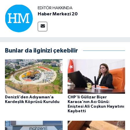
EDITÖR HAKKINDA
Haber Merkezi 20
Bunlar da ilginizi çekebilir
Denizli’den Adıyaman’a
CHP'li Gülizar Biçer
Kardeşlik Köprüsü Kuruldu
Karaca'nın Acı Günü:
Eniştesi Ali Coşkun Hayatını
Kaybetti