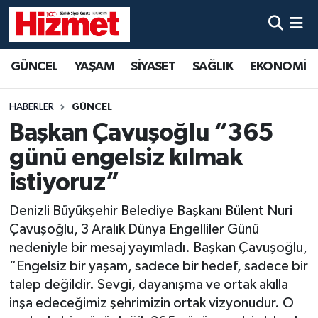
GÜNCEL
Denizli Nöbetçi Eczaneler
GÜNCEL
YAŞAM
SİYASET
SAĞLIK
EKONOMİ
YAŞAM
Denizli Hava Durumu
HABERLER
GÜNCEL
SİYASET
Denizli Trafik Yoğunluk Haritası
Başkan Çavuşoğlu “365
günü engelsiz kılmak
SAĞLIK
Süper Lig Puan Durumu ve Fikstür
istiyoruz”
EKONOMİ
Tüm Manşetler
Denizli Büyükşehir Belediye Başkanı Bülent Nuri
Çavuşoğlu, 3 Aralık Dünya Engelliler Günü
KÜLTÜR SANAT
Son Dakika Haberleri
nedeniyle bir mesaj yayımladı. Başkan Çavuşoğlu,
“Engelsiz bir yaşam, sadece bir hedef, sadece bir
SPOR
Haber Arşivi
talep değildir. Sevgi, dayanışma ve ortak akılla
inşa edeceğimiz şehrimizin ortak vizyonudur. O
MAGAZİN