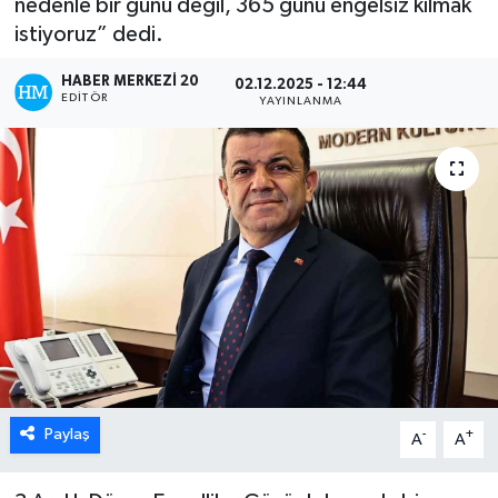
nedenle bir günü değil, 365 günü engelsiz kılmak
istiyoruz” dedi.
ÖZEL HABER
HABER MERKEZI 20
02.12.2025 - 12:44
DTO
EDITÖR
YAYINLANMA
RESMİ REKLAM
Paylaş
-
+
A
A