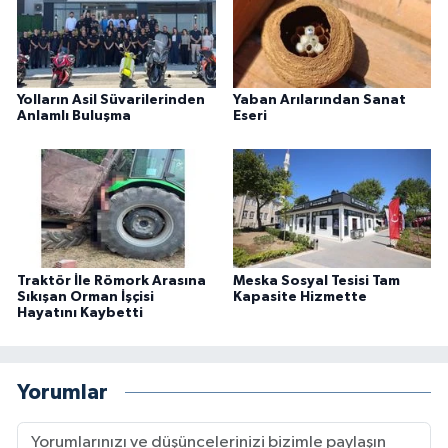
Yolların Asil Süvarilerinden
Yaban Arılarından Sanat
Anlamlı Buluşma
Eseri
Traktör İle Römork Arasına
Meska Sosyal Tesisi Tam
Sıkışan Orman İşçisi
Kapasite Hizmette
Hayatını Kaybetti
Yorumlar