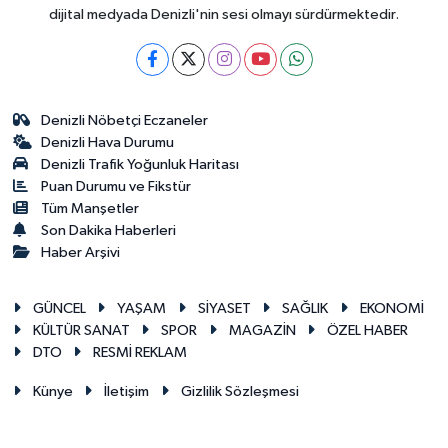
dijital medyada Denizli'nin sesi olmayı sürdürmektedir.
Denizli Nöbetçi Eczaneler
Denizli Hava Durumu
Denizli Trafik Yoğunluk Haritası
Puan Durumu ve Fikstür
Tüm Manşetler
Son Dakika Haberleri
Haber Arşivi
GÜNCEL
YAŞAM
SİYASET
SAĞLIK
EKONOMİ
KÜLTÜR SANAT
SPOR
MAGAZİN
ÖZEL HABER
DTO
RESMİ REKLAM
Künye
İletişim
Gizlilik Sözleşmesi