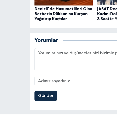
Denizli'de Husumetlileri Olan
JASAT Dede
Berberin Dükkanına Kurşun
Kadını Dol
Yağdırıp Kaçtılar
3 Saatte 
Yorumlar
Gönder