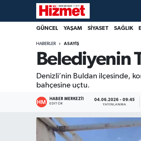
GÜNCEL
Denizli Nöbetçi Eczaneler
GÜNCEL
YAŞAM
SİYASET
SAĞLIK
YAŞAM
Denizli Hava Durumu
HABERLER
ASAYİŞ
Belediyenin 
SİYASET
Denizli Trafik Yoğunluk Haritası
SAĞLIK
Süper Lig Puan Durumu ve Fikstür
Denizli’nin Buldan ilçesinde, ko
bahçesine uçtu.
EKONOMİ
Tüm Manşetler
HABER MERKEZI1
04.06.2026 - 09:45
KÜLTÜR SANAT
Son Dakika Haberleri
EDITÖR
YAYINLANMA
SPOR
Haber Arşivi
MAGAZİN