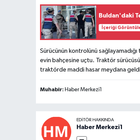
Buldan'daki T
İçeriği Görüntül
Sürücünün kontrolünü sağlayamadığı tr
evin bahçesine uçtu. Traktör sürücüs
traktörde maddi hasar meydana geldi
Muhabir:
Haber Merkezi1
EDITÖR HAKKINDA
Haber Merkezi1