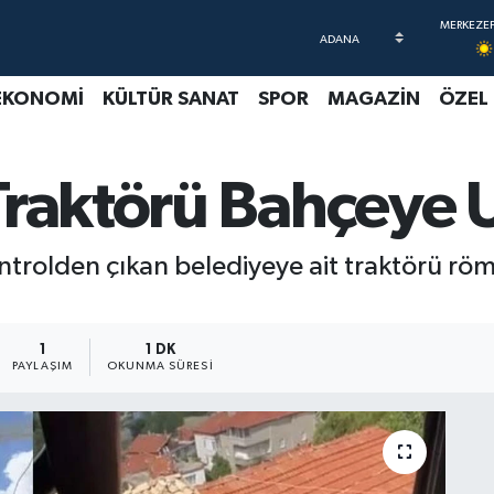
EKONOMİ
KÜLTÜR SANAT
SPOR
MAGAZİN
ÖZEL
Traktörü Bahçeye 
ntrolden çıkan belediyeye ait traktörü römo
1
1 DK
PAYLAŞIM
OKUNMA SÜRESI