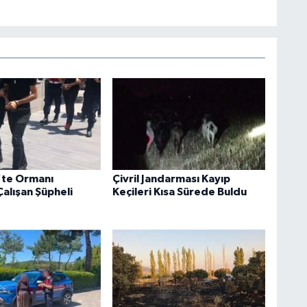
'te Ormanı
Çivril Jandarması Kayıp
alışan Şüpheli
Keçileri Kısa Sürede Buldu