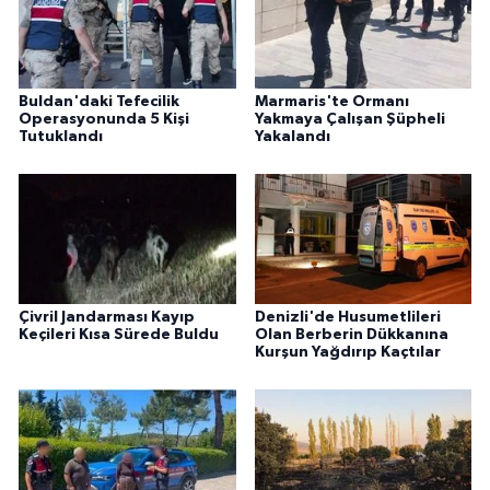
Buldan'daki Tefecilik
Marmaris'te Ormanı
Operasyonunda 5 Kişi
Yakmaya Çalışan Şüpheli
Tutuklandı
Yakalandı
Çivril Jandarması Kayıp
Denizli'de Husumetlileri
Keçileri Kısa Sürede Buldu
Olan Berberin Dükkanına
Kurşun Yağdırıp Kaçtılar