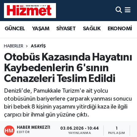
GÜNCEL
Denizli Nöbetçi Eczaneler
GÜNCEL
YAŞAM
SİYASET
SAĞLIK
EKONOMİ
YAŞAM
Denizli Hava Durumu
HABERLER
ASAYİŞ
SİYASET
Denizli Trafik Yoğunluk Haritası
Otobüs Kazasında Hayatını
Kaybedenlerin 6'sının
SAĞLIK
Süper Lig Puan Durumu ve Fikstür
Cenazeleri Teslim Edildi
EKONOMİ
Tüm Manşetler
Denizli'de, Pamukkale Turizm'e ait yolcu
otobüsünün bariyerlere çarparak yanması sonucu
KÜLTÜR SANAT
Son Dakika Haberleri
biri bebek 8 kişinin yaşamını yitirdiği kaza ile ilgili
çarpıcı bir ihmal gün yüzüne çıktı.
SPOR
Haber Arşivi
HABER MERKEZI1
03.06.2026 - 10:44
1
MAGAZİN
EDITÖR
YAYINLANMA
PAYLAŞIM
O