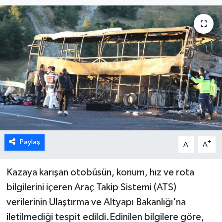
ÖZEL HABER
DTO
RESMİ REKLAM
Paylaş
-
+
A
A
Kazaya karışan otobüsün, konum, hız ve rota
bilgilerini içeren Araç Takip Sistemi (ATS)
verilerinin Ulaştırma ve Altyapı Bakanlığı'na
iletilmediği tespit edildi.Edinilen bilgilere göre,