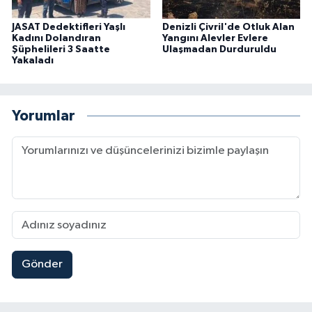
JASAT Dedektifleri Yaşlı
Denizli Çivril'de Otluk Alan
Kadını Dolandıran
Yangını Alevler Evlere
Şüphelileri 3 Saatte
Ulaşmadan Durduruldu
Yakaladı
Yorumlar
Gönder