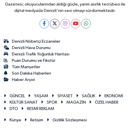
Gazetesi; okuyucularından aldığı güçle, yarım asırlık tecrübesi ile
dijital medyada Denizli'nin sesi olmayı sürdürmektedir.
Denizli Nöbetçi Eczaneler
Denizli Hava Durumu
Denizli Trafik Yoğunluk Haritası
Puan Durumu ve Fikstür
Tüm Manşetler
Son Dakika Haberleri
Haber Arşivi
GÜNCEL
YAŞAM
SİYASET
SAĞLIK
EKONOMİ
KÜLTÜR SANAT
SPOR
MAGAZİN
ÖZEL HABER
DTO
RESMİ REKLAM
Künye
İletişim
Gizlilik Sözleşmesi