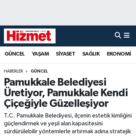
GÜNCEL
Denizli Nöbetçi Eczaneler
YAŞAM
Denizli Hava Durumu
GÜNCEL
YAŞAM
SİYASET
SAĞLIK
EKONOMİ
SİYASET
Denizli Trafik Yoğunluk Haritası
SAĞLIK
Süper Lig Puan Durumu ve Fikstür
HABERLER
GÜNCEL
Pamukkale Belediyesi
EKONOMİ
Tüm Manşetler
Üretiyor, Pamukkale Kendi
KÜLTÜR SANAT
Son Dakika Haberleri
Çiçeğiyle Güzelleşiyor
T.C. Pamukkale Belediyesi, ilçenin estetik kimliğini
SPOR
Haber Arşivi
güçlendirmek ve yeşil alan kapasitesini
sürdürülebilir yöntemlerle artırmak adına stratejik
MAGAZİN