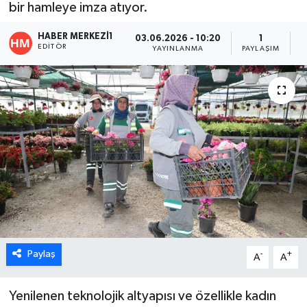
bir hamleye imza atıyor.
ÖZEL HABER
HABER MERKEZI1
03.06.2026 - 10:20
1
EDITÖR
YAYINLANMA
PAYLAŞIM
O
DTO
RESMİ REKLAM
Paylaş
-
+
A
A
Yenilenen teknolojik altyapısı ve özellikle kadın