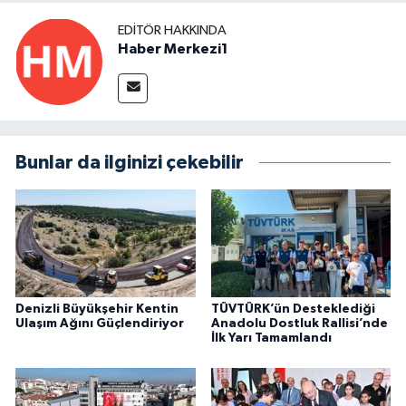
EDITÖR HAKKINDA
Haber Merkezi1
Bunlar da ilginizi çekebilir
Denizli Büyükşehir Kentin
TÜVTÜRK’ün Desteklediği
Ulaşım Ağını Güçlendiriyor
Anadolu Dostluk Rallisi’nde
İlk Yarı Tamamlandı