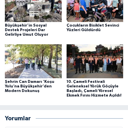
Büyükşehir’in Sosyal
Çocukların Bisiklet Sevinci
Destek Projeleri Dar
Yüzleri Güldürdü
Gelirliye Umut Oluyor
Şehrin Can Damarı ‘Koşu
10. Çameli Festivali
Yolu’na Büyükşehir’den
Geleneksel Yörük Göçüyle
Modern Dokunuş
Başladı, Çameli Yöresel
Ekmek Fırını Hizmete Açıldı!
Yorumlar