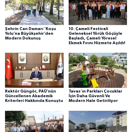
Şehrin Can Damarı ‘Koşu
10. Çameli Festivali
Yolu’na Büyükşehir’den
Geleneksel Yörük Göçüyle
Modern Dokunuş
Başladı, Çameli Yöresel
Ekmek Fırını Hizmete Açıldı!
Rektör Güngör, PAÜ’nün
Tavas'ın Parkları Çocuklar
Güncellenen Akademik
İçin Daha Güvenli Ve
Kriterleri Hakkında Konuştu
Modern Hale Getiriliyor