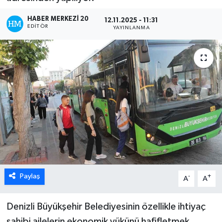
ÖZEL HABER
HABER MERKEZI 20
12.11.2025 - 11:31
EDITÖR
YAYINLANMA
DTO
RESMİ REKLAM
Paylaş
-
+
A
A
Denizli Büyükşehir Belediyesinin özellikle ihtiyaç
sahibi ailelerin ekonomik yükünü hafifletmek