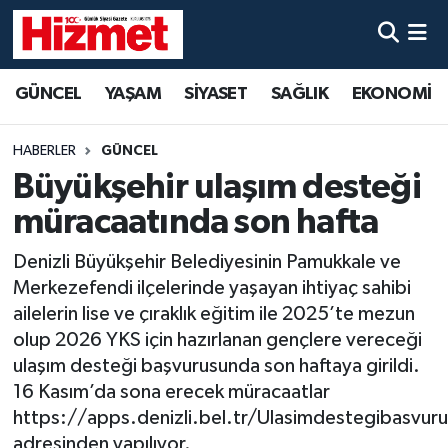
GÜNCEL
Denizli Nöbetçi Eczaneler
GÜNCEL
YAŞAM
SİYASET
SAĞLIK
EKONOMİ
YAŞAM
Denizli Hava Durumu
HABERLER
GÜNCEL
SİYASET
Denizli Trafik Yoğunluk Haritası
Büyükşehir ulaşım desteği
müracaatında son hafta
SAĞLIK
Süper Lig Puan Durumu ve Fikstür
Denizli Büyükşehir Belediyesinin Pamukkale ve
EKONOMİ
Tüm Manşetler
Merkezefendi ilçelerinde yaşayan ihtiyaç sahibi
ailelerin lise ve çıraklık eğitim ile 2025’te mezun
KÜLTÜR SANAT
Son Dakika Haberleri
olup 2026 YKS için hazırlanan gençlere vereceği
ulaşım desteği başvurusunda son haftaya girildi.
SPOR
Haber Arşivi
16 Kasım’da sona erecek müracaatlar
https://apps.denizli.bel.tr/Ulasimdestegibasvur
MAGAZİN
adresinden yapılıyor.