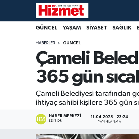
GÜNCEL
Denizli Nöbetçi Eczaneler
GÜNCEL
YAŞAM
SİYASET
SAĞLIK
YAŞAM
Denizli Hava Durumu
HABERLER
GÜNCEL
Çameli Beledi
SİYASET
Denizli Trafik Yoğunluk Haritası
365 gün sıca
SAĞLIK
Süper Lig Puan Durumu ve Fikstür
EKONOMİ
Tüm Manşetler
Çameli Belediyesi tarafından g
ihtiyaç sahibi kişilere 365 gün 
KÜLTÜR SANAT
Son Dakika Haberleri
HABER MERKEZI
11.04.2025 - 23:24
SPOR
Haber Arşivi
EDITÖR
YAYINLANMA
MAGAZİN