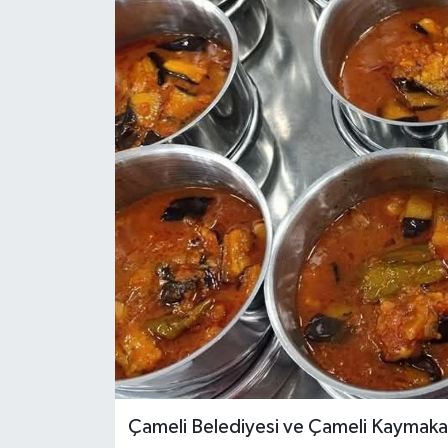
ÖZEL HABER
DTO
RESMİ REKLAM
Çameli Belediyesi ve Çameli Kaymakamlığ