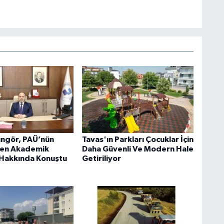
ngör, PAÜ’nün
Tavas'ın Parkları Çocuklar İçin
nen Akademik
Daha Güvenli Ve Modern Hale
i Hakkında Konuştu
Getiriliyor