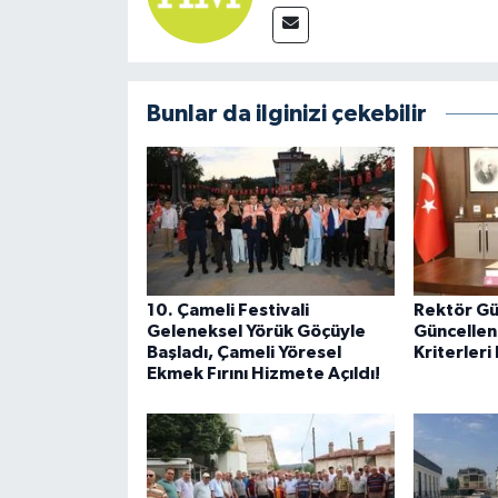
Bunlar da ilginizi çekebilir
10. Çameli Festivali
Rektör Gü
Geleneksel Yörük Göçüyle
Güncelle
Başladı, Çameli Yöresel
Kriterler
Ekmek Fırını Hizmete Açıldı!