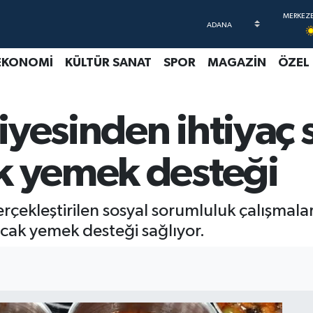
EKONOMİ
KÜLTÜR SANAT
SPOR
MAGAZİN
ÖZEL
yesinden ihtiyaç 
k yemek desteği
erçekleştirilen sosyal sorumluluk çalışmal
sıcak yemek desteği sağlıyor.