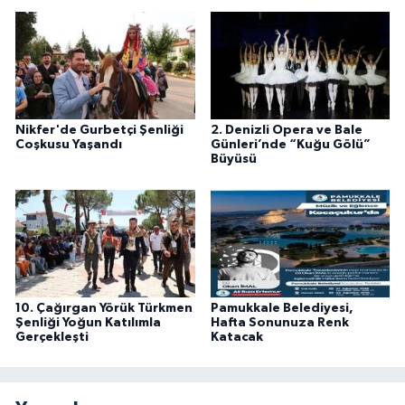
Nikfer'de Gurbetçi Şenliği
2. Denizli Opera ve Bale
Coşkusu Yaşandı
Günleri’nde “Kuğu Gölü”
Büyüsü
10. Çağırgan Yörük Türkmen
Pamukkale Belediyesi,
Şenliği Yoğun Katılımla
Hafta Sonunuza Renk
Gerçekleşti
Katacak