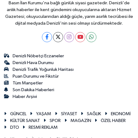
Basın İlan Kurumu'na bağlı günlük siyasi gazetedir. Denizli'de
anlık haberler ile kent gündemini okuyucularına aktaran Hizmet
Gazetesi; okuyucularından aldığı güçle, yarım asırlık tecrübesi ile
dijital medyada Denizli'nin sesi olmayı sürdürmektedir.
Denizli Nöbetçi Eczaneler
Denizli Hava Durumu
Denizli Trafik Yoğunluk Haritası
Puan Durumu ve Fikstür
Tüm Manşetler
Son Dakika Haberleri
Haber Arşivi
GÜNCEL
YAŞAM
SİYASET
SAĞLIK
EKONOMİ
KÜLTÜR SANAT
SPOR
MAGAZİN
ÖZEL HABER
DTO
RESMİ REKLAM