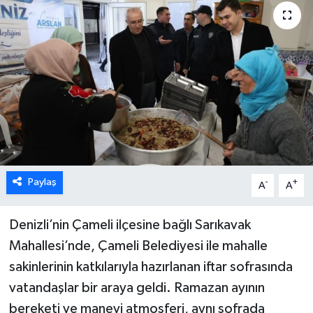
ÖZEL HABER
DTO
RESMİ REKLAM
Paylaş
-
+
A
A
Denizli’nin Çameli ilçesine bağlı Sarıkavak
Mahallesi’nde, Çameli Belediyesi ile mahalle
sakinlerinin katkılarıyla hazırlanan iftar sofrasında
vatandaşlar bir araya geldi. Ramazan ayının
bereketi ve manevi atmosferi, aynı sofrada