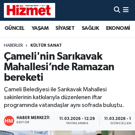
GÜNCEL
Denizli Nöbetçi Eczaneler
GÜNCEL
YAŞAM
SİYASET
SAĞLIK
EKONOMİ
YAŞAM
Denizli Hava Durumu
HABERLER
KÜLTÜR SANAT
SİYASET
Denizli Trafik Yoğunluk Haritası
Çameli'nin Sarıkavak
Mahallesi’nde Ramazan
SAĞLIK
Süper Lig Puan Durumu ve Fikstür
bereketi
EKONOMİ
Tüm Manşetler
Çameli Belediyesi ile Sarıkavak Mahallesi
sakinlerinin katkılarıyla düzenlenen iftar
KÜLTÜR SANAT
Son Dakika Haberleri
programında vatandaşlar aynı sofrada buluştu.
SPOR
Haber Arşivi
HABER MERKEZI1
11.03.2026 - 12:29
11.03.2026 - 14
EDITÖR
YAYINLANMA
GÜNCELLEME
MAGAZİN