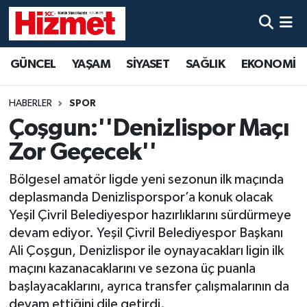
GÜNCEL
Denizli Nöbetçi Eczaneler
GÜNCEL
YAŞAM
SİYASET
SAĞLIK
EKONOMİ
YAŞAM
Denizli Hava Durumu
HABERLER
SPOR
SİYASET
Denizli Trafik Yoğunluk Haritası
Çoşgun:''Denizlispor Maçı
Zor Geçecek''
SAĞLIK
Süper Lig Puan Durumu ve Fikstür
Bölgesel amatör ligde yeni sezonun ilk maçında
EKONOMİ
Tüm Manşetler
deplasmanda Denizlisporspor’a konuk olacak
Yeşil Çivril Belediyespor hazırlıklarını sürdürmeye
KÜLTÜR SANAT
Son Dakika Haberleri
devam ediyor. Yeşil Çivril Belediyespor Başkanı
Ali Çoşgun, Denizlispor ile oynayacakları ligin ilk
SPOR
Haber Arşivi
maçını kazanacaklarını ve sezona üç puanla
başlayacaklarını, ayrıca transfer çalışmalarının da
MAGAZİN
devam ettiğini dile getirdi.