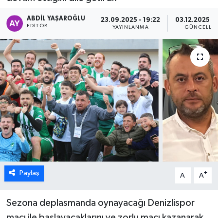
ÖZEL HABER
ABDIL YAŞAROĞLU
23.09.2025 - 19:22
03.12.2025 - 
EDITÖR
YAYINLANMA
GÜNCELLE
DTO
RESMİ REKLAM
Paylaş
-
+
A
A
Sezona deplasmanda oynayacağı Denizlispor
maçı ile başlayacaklarını ve zorlu maçı kazanarak