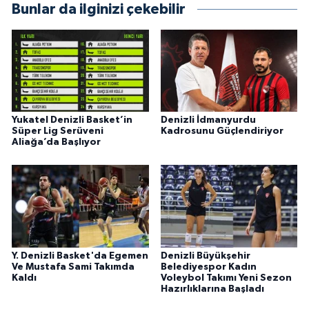
Bunlar da ilginizi çekebilir
Yukatel Denizli Basket’in
Denizli İdmanyurdu
Süper Lig Serüveni
Kadrosunu Güçlendiriyor
Aliağa’da Başlıyor
Y. Denizli Basket'da Egemen
Denizli Büyükşehir
Ve Mustafa Sami Takımda
Belediyespor Kadın
Kaldı
Voleybol Takımı Yeni Sezon
Hazırlıklarına Başladı