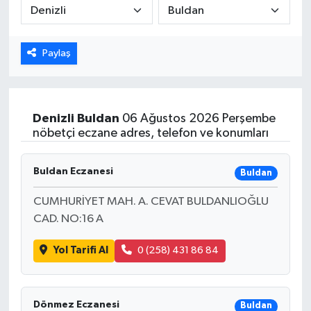
ÖZEL HABER
Paylaş
DTO
RESMİ REKLAM
Denizli
Buldan
06 Ağustos 2026 Perşembe
nöbetçi eczane adres, telefon ve konumları
Buldan Eczanesi
Buldan
CUMHURİYET MAH. A. CEVAT BULDANLIOĞLU
CAD. NO:16 A
Yol Tarifi Al
0 (258) 431 86 84
Dönmez Eczanesi
Buldan