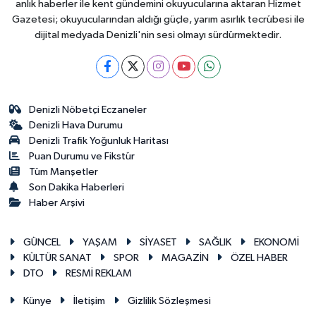
anlık haberler ile kent gündemini okuyucularına aktaran Hizmet
Gazetesi; okuyucularından aldığı güçle, yarım asırlık tecrübesi ile
dijital medyada Denizli'nin sesi olmayı sürdürmektedir.
Denizli Nöbetçi Eczaneler
Denizli Hava Durumu
Denizli Trafik Yoğunluk Haritası
Puan Durumu ve Fikstür
Tüm Manşetler
Son Dakika Haberleri
Haber Arşivi
GÜNCEL
YAŞAM
SİYASET
SAĞLIK
EKONOMİ
KÜLTÜR SANAT
SPOR
MAGAZİN
ÖZEL HABER
DTO
RESMİ REKLAM
Künye
İletişim
Gizlilik Sözleşmesi