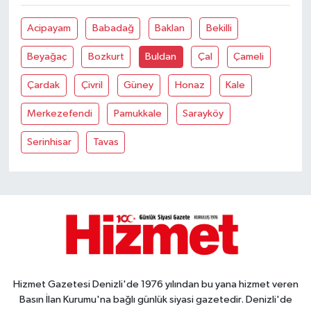
Acipayam
Babadağ
Baklan
Bekilli
Beyağaç
Bozkurt
Buldan
Çal
Çameli
Çardak
Çivril
Güney
Honaz
Kale
Merkezefendi
Pamukkale
Sarayköy
Serinhisar
Tavas
Hizmet Gazetesi Denizli'de 1976 yılından bu yana hizmet veren
Basın İlan Kurumu'na bağlı günlük siyasi gazetedir. Denizli'de