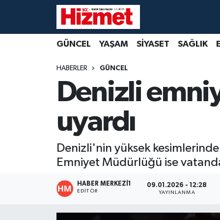
GÜNCEL
Denizli Nöbetçi Eczaneler
GÜNCEL
YAŞAM
SİYASET
SAĞLIK
YAŞAM
Denizli Hava Durumu
HABERLER
GÜNCEL
Denizli emniy
SİYASET
Denizli Trafik Yoğunluk Haritası
uyardı
SAĞLIK
Süper Lig Puan Durumu ve Fikstür
EKONOMİ
Tüm Manşetler
Denizli'nin yüksek kesimlerinde 
Emniyet Müdürlüğü ise vatandaşl
KÜLTÜR SANAT
Son Dakika Haberleri
HABER MERKEZI1
09.01.2026 - 12:28
SPOR
Haber Arşivi
EDITÖR
YAYINLANMA
MAGAZİN