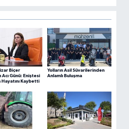
izar Biçer
Yolların Asil Süvarilerinden
 Acı Günü: Eniştesi
Anlamlı Buluşma
 Hayatını Kaybetti