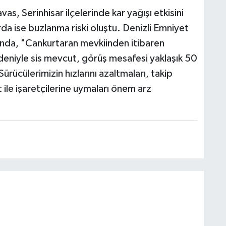
s, Serinhisar ilçelerinde kar yağışı etkisini
rda ise buzlanma riski oluştu. Denizli Emniyet
ında, "Cankurtaran mevkiinden itibaren
deniyle sis mevcut, görüş mesafesi yaklaşık 50
rücülerimizin hızlarını azaltmaları, takip
t ile işaretçilerine uymaları önem arz