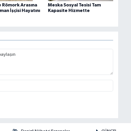
le Römork Arasına
Meska Sosyal Tesisi Tam
man İşçisi Hayatını
Kapasite Hizmette