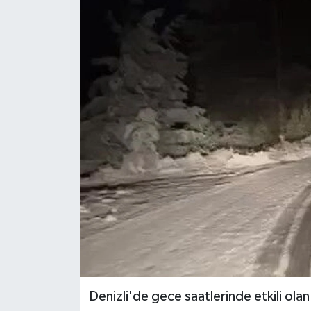
ÖZEL HABER
DTO
RESMİ REKLAM
Denizli'de gece saatlerinde etkili ola