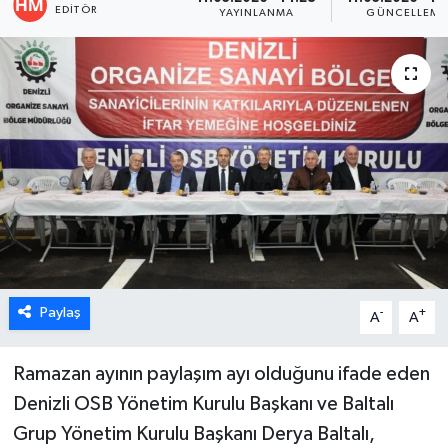
EDITÖR
YAYINLANMA
GÜNCELLEME
ÖZEL HABER
DTO
RESMİ REKLAM
Paylaş
-
+
A
A
Ramazan ayının paylaşım ayı olduğunu ifade eden
Denizli OSB Yönetim Kurulu Başkanı ve Baltalı
Grup Yönetim Kurulu Başkanı Derya Baltalı,