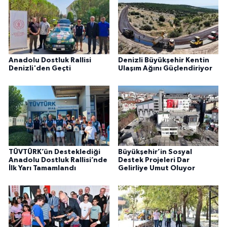
Anadolu Dostluk Rallisi
Denizli Büyükşehir Kentin
Denizli'den Geçti
Ulaşım Ağını Güçlendiriyor
TÜVTÜRK’ün Desteklediği
Büyükşehir’in Sosyal
Anadolu Dostluk Rallisi’nde
Destek Projeleri Dar
İlk Yarı Tamamlandı
Gelirliye Umut Oluyor