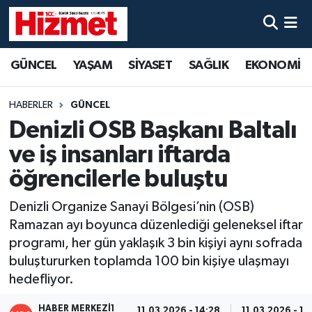
GÜNCEL
Denizli Nöbetçi Eczaneler
GÜNCEL
YAŞAM
SİYASET
SAĞLIK
EKONOMİ
YAŞAM
Denizli Hava Durumu
HABERLER
GÜNCEL
SİYASET
Denizli Trafik Yoğunluk Haritası
Denizli OSB Başkanı Baltalı
ve iş insanları iftarda
SAĞLIK
Süper Lig Puan Durumu ve Fikstür
öğrencilerle buluştu
EKONOMİ
Tüm Manşetler
Denizli Organize Sanayi Bölgesi’nin (OSB)
Ramazan ayı boyunca düzenlediği geleneksel iftar
KÜLTÜR SANAT
Son Dakika Haberleri
programı, her gün yaklaşık 3 bin kişiyi aynı sofrada
buluştururken toplamda 100 bin kişiye ulaşmayı
SPOR
Haber Arşivi
hedefliyor.
MAGAZİN
HABER MERKEZI1
11.03.2026 - 14:28
11.03.2026 - 14