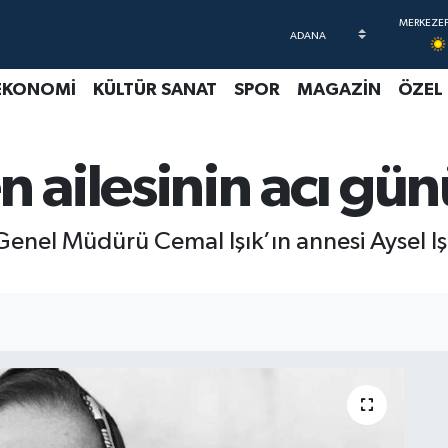
EKONOMİ
KÜLTÜR SANAT
SPOR
MAGAZİN
ÖZEL
n ailesinin acı gün
Genel Müdürü Cemal Işık’ın annesi Aysel I