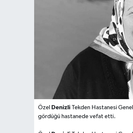
ÖZEL HABER
DTO
RESMİ REKLAM
Özel
Denizli
Tekden Hastanesi Genel M
gördüğü hastanede vefat etti.