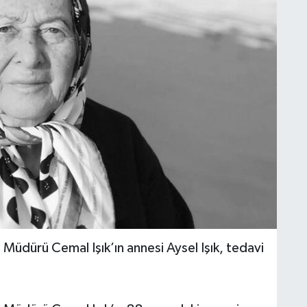
üdürü Cemal Işık’ın annesi Aysel Işık, tedavi