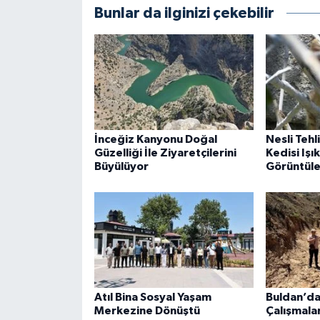
Bunlar da ilginizi çekebilir
İnceğiz Kanyonu Doğal
Nesli Tehl
Güzelliği İle Ziyaretçilerini
Kedisi Işı
Büyülüyor
Görüntüle
Atıl Bina Sosyal Yaşam
Buldan’da 
Merkezine Dönüştü
Çalışmalar