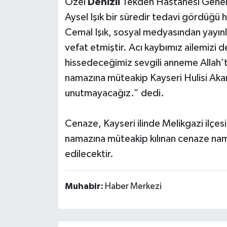
Özel
Denizli
Tekden Hastanesi Genel 
Aysel Işık bir süredir tedavi gördüğü
Cemal Işık, sosyal medyasından yayınl
vefat etmiştir. Acı kaybımız ailemizi 
hissedeceğimiz sevgili anneme Allah’t
namazına müteakip Kayseri Hulisi Akar 
unutmayacağız.” dedi.
Cenaze, Kayseri ilinde Melikgazi ilçes
namazına müteakip kılınan cenaze nam
edilecektir.
Muhabir:
Haber Merkezi