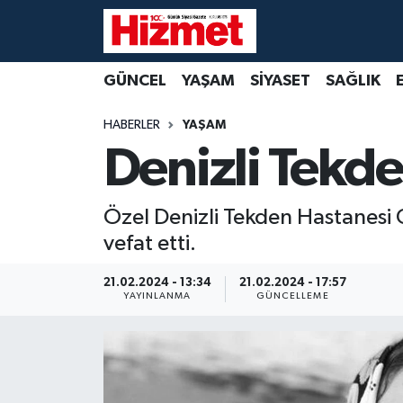
GÜNCEL
Denizli Nöbetçi Eczaneler
GÜNCEL
YAŞAM
SİYASET
SAĞLIK
YAŞAM
Denizli Hava Durumu
HABERLER
YAŞAM
Denizli Tekde
SİYASET
Denizli Trafik Yoğunluk Haritası
SAĞLIK
Süper Lig Puan Durumu ve Fikstür
Özel Denizli Tekden Hastanesi 
vefat etti.
EKONOMİ
Tüm Manşetler
21.02.2024 - 13:34
21.02.2024 - 17:57
KÜLTÜR SANAT
Son Dakika Haberleri
YAYINLANMA
GÜNCELLEME
SPOR
Haber Arşivi
MAGAZİN