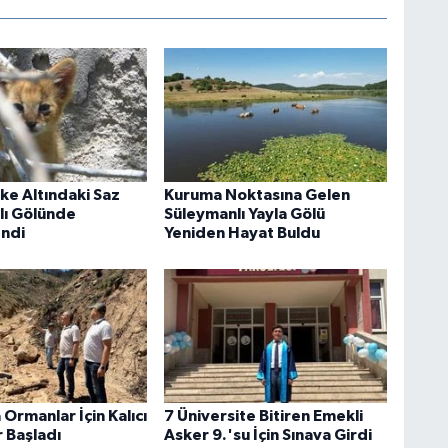
ike Altındaki Saz
Kuruma Noktasına Gelen
klı Gölünde
Süleymanlı Yayla Gölü
ndi
Yeniden Hayat Buldu
Ormanlar İçin Kalıcı
7 Üniversite Bitiren Emekli
 Başladı
Asker 9.'su İçin Sınava Girdi