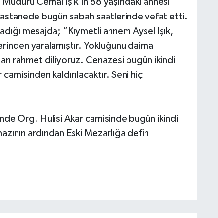
Müdürü Cemal Işık’ın 88 yaşındaki annesi
 hastanede bugün sabah saatlerinde vefat etti.
adığı mesajda; “Kıymetli annem Aysel Işık,
derinden yaralamıştır. Yokluğunu daima
an rahmet diliyoruz. Cenazesi bugün ikindi
camisinden kaldırılacaktır. Seni hiç
inde Org. Hulisi Akar camisinde bugün ikindi
azının ardından Eski Mezarlığa defin