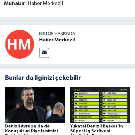
Muhabir:
Haber Merkezi1
EDITÖR HAKKINDA
Haber Merkezi1
Bunlar da ilginizi çekebilir
Denizli Avrupa’da da
Yukatel Denizli Basket’in
Konuşulsun Diye İsmimizi
Süper Lig Serüveni