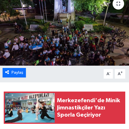
ÖZEL HABER
DTO
RESMİ REKLAM
Paylaş
-
+
A
A
Merkezefendi'de Minik
Jimnastikçiler Yazı
Sporla Geçiriyor