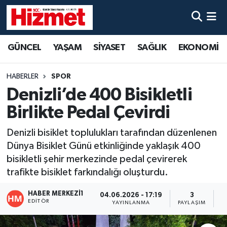
GÜNCEL
Denizli Nöbetçi Eczaneler
GÜNCEL
YAŞAM
SİYASET
SAĞLIK
EKONOMİ
YAŞAM
Denizli Hava Durumu
HABERLER
SPOR
SİYASET
Denizli Trafik Yoğunluk Haritası
Denizli’de 400 Bisikletli
Birlikte Pedal Çevirdi
SAĞLIK
Süper Lig Puan Durumu ve Fikstür
Denizli bisiklet toplulukları tarafından düzenlenen
EKONOMİ
Tüm Manşetler
Dünya Bisiklet Günü etkinliğinde yaklaşık 400
bisikletli şehir merkezinde pedal çevirerek
KÜLTÜR SANAT
Son Dakika Haberleri
trafikte bisiklet farkındalığı oluşturdu.
SPOR
Haber Arşivi
HABER MERKEZI1
04.06.2026 - 17:19
3
EDITÖR
YAYINLANMA
PAYLAŞIM
O
MAGAZİN