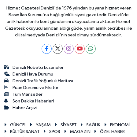
Hizmet Gazetesi Denizli'de 1976 yılından bu yana hizmet veren
Basın İlan Kurumu'na bağlı günlük siyasi gazetedir. Denizli'de
anlık haberler ile kent gündemini okuyucularına aktaran Hizmet
Gazetesi; okuyucularından aldığı güçle, yarım asırlık tecrübesi ile
dijital medyada Denizli'nin sesi olmayı sürdürmektedir.
Denizli Nöbetçi Eczaneler
Denizli Hava Durumu
Denizli Trafik Yoğunluk Haritası
Puan Durumu ve Fikstür
Tüm Manşetler
Son Dakika Haberleri
Haber Arşivi
GÜNCEL
YAŞAM
SİYASET
SAĞLIK
EKONOMİ
KÜLTÜR SANAT
SPOR
MAGAZİN
ÖZEL HABER