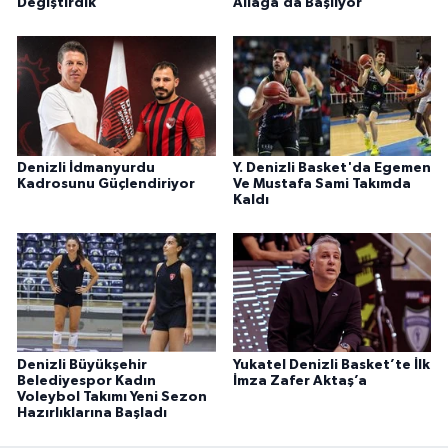
Değiştirdik
Aliağa’da Başlıyor
Denizli İdmanyurdu
Y. Denizli Basket'da Egemen
Kadrosunu Güçlendiriyor
Ve Mustafa Sami Takımda
Kaldı
Denizli Büyükşehir
Yukatel Denizli Basket’te İlk
Belediyespor Kadın
İmza Zafer Aktaş’a
Voleybol Takımı Yeni Sezon
Hazırlıklarına Başladı