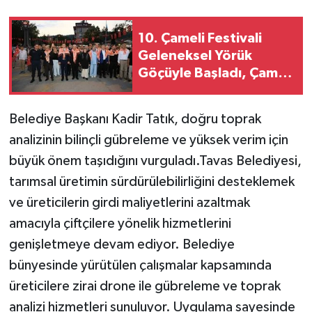
10. Çameli Festivali
Geleneksel Yörük
Göçüyle Başladı, Çameli
Yöresel Ekmek Fırını
Hizmete Açıldı!
Belediye Başkanı Kadir Tatık, doğru toprak
analizinin bilinçli gübreleme ve yüksek verim için
büyük önem taşıdığını vurguladı.Tavas Belediyesi,
tarımsal üretimin sürdürülebilirliğini desteklemek
ve üreticilerin girdi maliyetlerini azaltmak
amacıyla çiftçilere yönelik hizmetlerini
genişletmeye devam ediyor. Belediye
bünyesinde yürütülen çalışmalar kapsamında
üreticilere zirai drone ile gübreleme ve toprak
analizi hizmetleri sunuluyor. Uygulama sayesinde