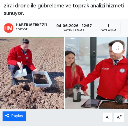
zirai drone ile gübreleme ve toprak analizi hizmeti
ÖZEL HABER
sunuyor.
DTO
HABER MERKEZI1
04.06.2026 - 12:57
1
EDITÖR
YAYINLANMA
PAYLAŞIM
O
RESMİ REKLAM
Paylaş
-
+
A
A