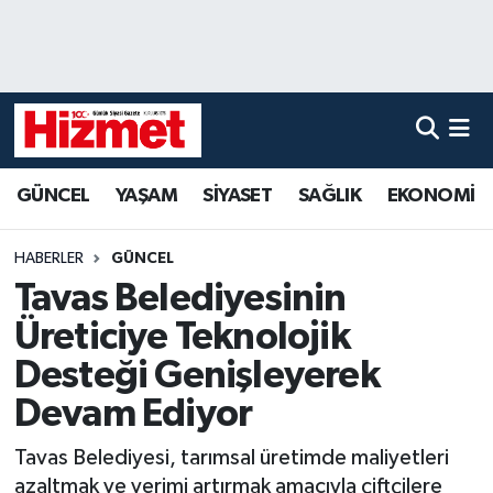
GÜNCEL
Denizli Nöbetçi Eczaneler
YAŞAM
Denizli Hava Durumu
GÜNCEL
YAŞAM
SİYASET
SAĞLIK
EKONOMİ
SİYASET
Denizli Trafik Yoğunluk Haritası
SAĞLIK
Süper Lig Puan Durumu ve Fikstür
HABERLER
GÜNCEL
Tavas Belediyesinin
EKONOMİ
Tüm Manşetler
Üreticiye Teknolojik
KÜLTÜR SANAT
Son Dakika Haberleri
Desteği Genişleyerek
Devam Ediyor
SPOR
Haber Arşivi
Tavas Belediyesi, tarımsal üretimde maliyetleri
MAGAZİN
azaltmak ve verimi artırmak amacıyla çiftçilere