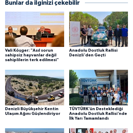
Bunlar da ilginizi çekebilir
Vali Köşger: "Asıl sorun
Anadolu Dostluk Rallisi
sahipsiz hayvanlar değil
Denizli'den Geçti
sahiplilerin terk edilmesi"
Denizli Büyükşehir Kentin
TÜVTÜRK’ün Desteklediği
Ulaşım Ağını Güçlendiriyor
Anadolu Dostluk Rallisi’nde
İlk Yarı Tamamlandı