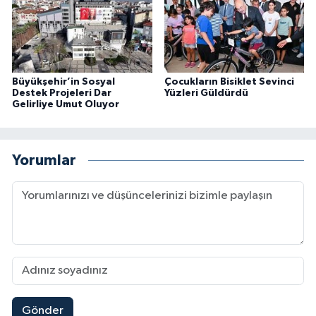
Büyükşehir’in Sosyal
Çocukların Bisiklet Sevinci
Destek Projeleri Dar
Yüzleri Güldürdü
Gelirliye Umut Oluyor
Yorumlar
Gönder