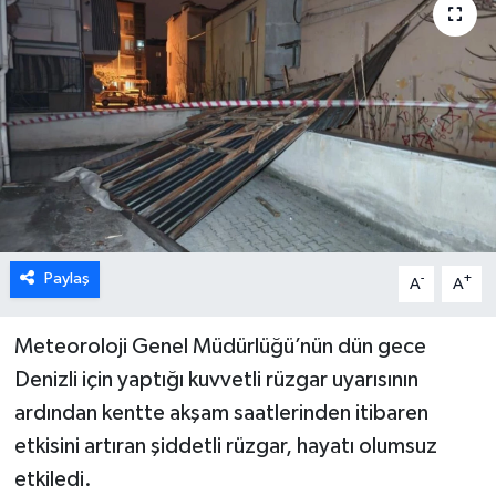
ÖZEL HABER
DTO
RESMİ REKLAM
Paylaş
-
+
A
A
Meteoroloji Genel Müdürlüğü’nün dün gece
Denizli için yaptığı kuvvetli rüzgar uyarısının
ardından kentte akşam saatlerinden itibaren
etkisini artıran şiddetli rüzgar, hayatı olumsuz
etkiledi.