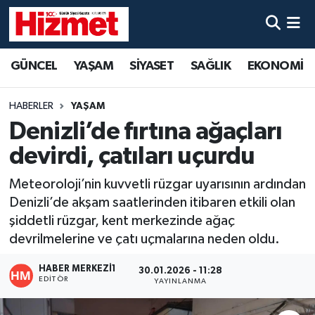
GÜNCEL
Denizli Nöbetçi Eczaneler
GÜNCEL
YAŞAM
SİYASET
SAĞLIK
EKONOMİ
YAŞAM
Denizli Hava Durumu
HABERLER
YAŞAM
SİYASET
Denizli Trafik Yoğunluk Haritası
Denizli’de fırtına ağaçları
devirdi, çatıları uçurdu
SAĞLIK
Süper Lig Puan Durumu ve Fikstür
Meteoroloji’nin kuvvetli rüzgar uyarısının ardından
EKONOMİ
Tüm Manşetler
Denizli’de akşam saatlerinden itibaren etkili olan
şiddetli rüzgar, kent merkezinde ağaç
KÜLTÜR SANAT
Son Dakika Haberleri
devrilmelerine ve çatı uçmalarına neden oldu.
SPOR
Haber Arşivi
HABER MERKEZI1
30.01.2026 - 11:28
EDITÖR
YAYINLANMA
MAGAZİN