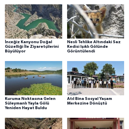
İnceğiz Kanyonu Doğal
Nesli Tehlike Altındaki Saz
Güzelliği İle Ziyaretçilerini
Kedisi Işıklı Gölünde
Büyülüyor
Görüntülendi
Kuruma Noktasına Gelen
Atıl Bina Sosyal Yaşam
Süleymanlı Yayla Gölü
Merkezine Dönüştü
Yeniden Hayat Buldu