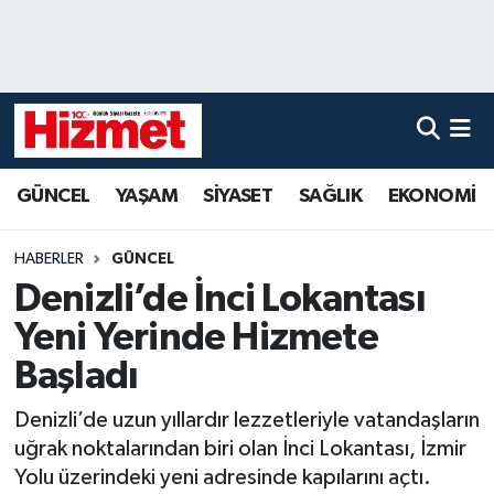
GÜNCEL
Denizli Nöbetçi Eczaneler
YAŞAM
Denizli Hava Durumu
GÜNCEL
YAŞAM
SİYASET
SAĞLIK
EKONOMİ
SİYASET
Denizli Trafik Yoğunluk Haritası
SAĞLIK
Süper Lig Puan Durumu ve Fikstür
HABERLER
GÜNCEL
Denizli’de İnci Lokantası
EKONOMİ
Tüm Manşetler
Yeni Yerinde Hizmete
KÜLTÜR SANAT
Son Dakika Haberleri
Başladı
Denizli’de uzun yıllardır lezzetleriyle vatandaşların
SPOR
Haber Arşivi
uğrak noktalarından biri olan İnci Lokantası, İzmir
Yolu üzerindeki yeni adresinde kapılarını açtı.
MAGAZİN