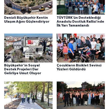
Denizli Büyükşehir Kentin
TÜVTÜRK’ün Desteklediği
Ulaşım Ağını Güçlendiriyor
Anadolu Dostluk Rallisi’nde
İlk Yarı Tamamlandı
Büyükşehir’in Sosyal
Çocukların Bisiklet Sevinci
Destek Projeleri Dar
Yüzleri Güldürdü
Gelirliye Umut Oluyor