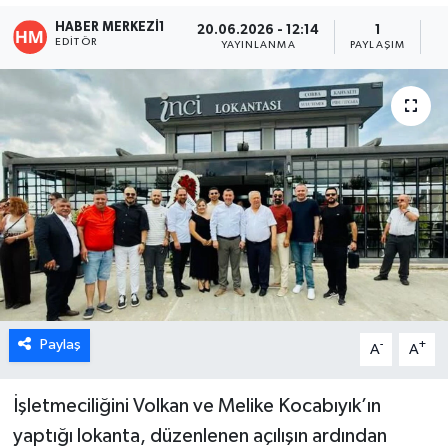
HABER MERKEZI1
20.06.2026 - 12:14
1
ÖZEL HABER
EDITÖR
YAYINLANMA
PAYLAŞIM
O
DTO
RESMİ REKLAM
Paylaş
-
+
A
A
İşletmeciliğini Volkan ve Melike Kocabıyık’ın
yaptığı lokanta, düzenlenen açılışın ardından