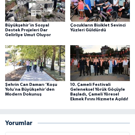
Büyükşehir’in Sosyal
Çocukların Bisiklet Sevinci
Destek Projeleri Dar
Yüzleri Güldürdü
Gelirliye Umut Oluyor
Şehrin Can Damarı ‘Koşu
10. Çameli Festivali
Yolu’na Büyükşehir’den
Geleneksel Yörük Göçüyle
Modern Dokunuş
Başladı, Çameli Yöresel
Ekmek Fırını Hizmete Açıldı!
Yorumlar