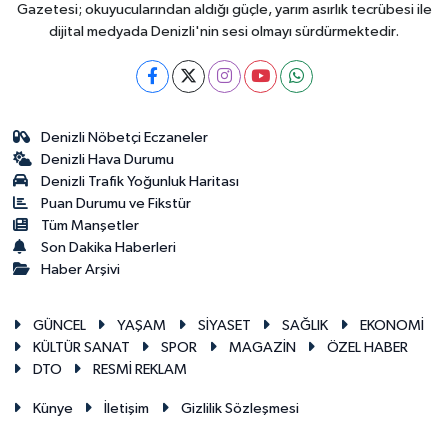
Gazetesi; okuyucularından aldığı güçle, yarım asırlık tecrübesi ile
dijital medyada Denizli'nin sesi olmayı sürdürmektedir.
Denizli Nöbetçi Eczaneler
Denizli Hava Durumu
Denizli Trafik Yoğunluk Haritası
Puan Durumu ve Fikstür
Tüm Manşetler
Son Dakika Haberleri
Haber Arşivi
GÜNCEL
YAŞAM
SİYASET
SAĞLIK
EKONOMİ
KÜLTÜR SANAT
SPOR
MAGAZİN
ÖZEL HABER
DTO
RESMİ REKLAM
Künye
İletişim
Gizlilik Sözleşmesi