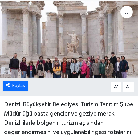
ÖZEL HABER
DTO
RESMİ REKLAM
Paylaş
-
+
A
A
Denizli Büyükşehir Belediyesi Turizm Tanıtım Şube
Müdürlüğü başta gençler ve geziye meraklı
Denizlililerle bölgenin turizm açısından
değerlendirmesini ve uygulanabilir gezi rotalarını