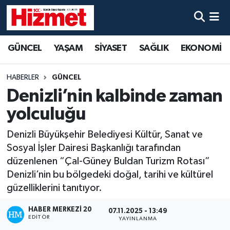
GÜNCEL
Denizli Nöbetçi Eczaneler
GÜNCEL
YAŞAM
SİYASET
SAĞLIK
EKONOMİ
YAŞAM
Denizli Hava Durumu
HABERLER
GÜNCEL
SİYASET
Denizli Trafik Yoğunluk Haritası
Denizli’nin kalbinde zaman
yolculuğu
SAĞLIK
Süper Lig Puan Durumu ve Fikstür
Denizli Büyükşehir Belediyesi Kültür, Sanat ve
EKONOMİ
Tüm Manşetler
Sosyal İşler Dairesi Başkanlığı tarafından
düzenlenen “Çal-Güney Buldan Turizm Rotası”
KÜLTÜR SANAT
Son Dakika Haberleri
Denizli’nin bu bölgedeki doğal, tarihi ve kültürel
güzelliklerini tanıtıyor.
SPOR
Haber Arşivi
HABER MERKEZI 20
07.11.2025 - 13:49
EDITÖR
YAYINLANMA
MAGAZİN