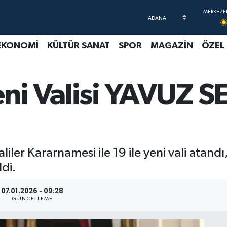
EKONOMİ
KÜLTÜR SANAT
SPOR
MAGAZİN
ÖZEL
Yeni Valisi YAVUZ
r Kararnamesi ile 19 ile yeni vali atandı, 7
ldi.
07.01.2026 - 09:28
GÜNCELLEME