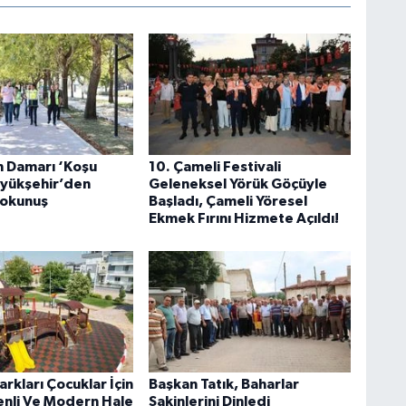
n Damarı ‘Koşu
10. Çameli Festivali
üyükşehir’den
Geleneksel Yörük Göçüyle
okunuş
Başladı, Çameli Yöresel
Ekmek Fırını Hizmete Açıldı!
arkları Çocuklar İçin
Başkan Tatık, Baharlar
nli Ve Modern Hale
Sakinlerini Dinledi