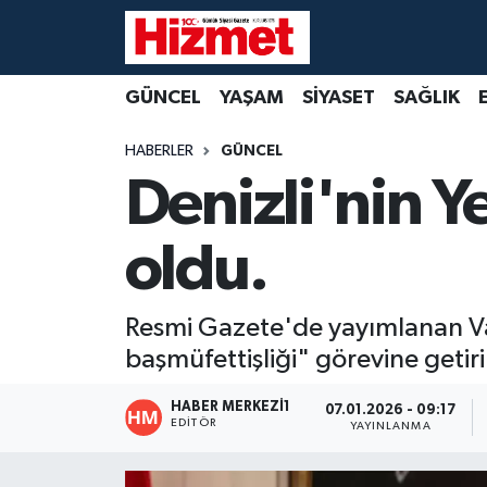
GÜNCEL
Denizli Nöbetçi Eczaneler
GÜNCEL
YAŞAM
SİYASET
SAĞLIK
YAŞAM
Denizli Hava Durumu
HABERLER
GÜNCEL
Denizli'nin 
SİYASET
Denizli Trafik Yoğunluk Haritası
oldu.
SAĞLIK
Süper Lig Puan Durumu ve Fikstür
EKONOMİ
Tüm Manşetler
Resmi Gazete'de yayımlanan Valile
başmüfettişliği" görevine getiri
KÜLTÜR SANAT
Son Dakika Haberleri
HABER MERKEZI1
07.01.2026 - 09:17
SPOR
Haber Arşivi
EDITÖR
YAYINLANMA
MAGAZİN