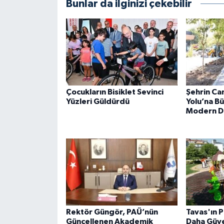
Bunlar da ilginizi çekebilir
Çocukların Bisiklet Sevinci
Şehrin Ca
Yüzleri Güldürdü
Yolu’na B
Modern D
Rektör Güngör, PAÜ’nün
Tavas'ın P
Güncellenen Akademik
Daha Güve