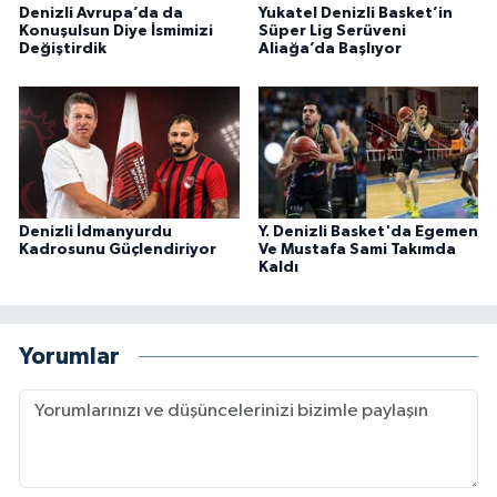
Denizli Avrupa’da da
Yukatel Denizli Basket’in
Konuşulsun Diye İsmimizi
Süper Lig Serüveni
Değiştirdik
Aliağa’da Başlıyor
Denizli İdmanyurdu
Y. Denizli Basket'da Egemen
Kadrosunu Güçlendiriyor
Ve Mustafa Sami Takımda
Kaldı
Yorumlar