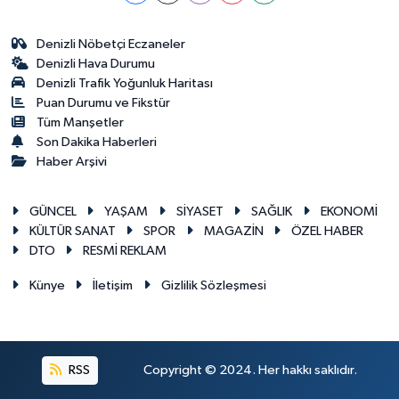
Denizli Nöbetçi Eczaneler
Denizli Hava Durumu
Denizli Trafik Yoğunluk Haritası
Puan Durumu ve Fikstür
Tüm Manşetler
Son Dakika Haberleri
Haber Arşivi
GÜNCEL
YAŞAM
SİYASET
SAĞLIK
EKONOMİ
KÜLTÜR SANAT
SPOR
MAGAZİN
ÖZEL HABER
DTO
RESMİ REKLAM
Künye
İletişim
Gizlilik Sözleşmesi
RSS
Copyright © 2024. Her hakkı saklıdır.