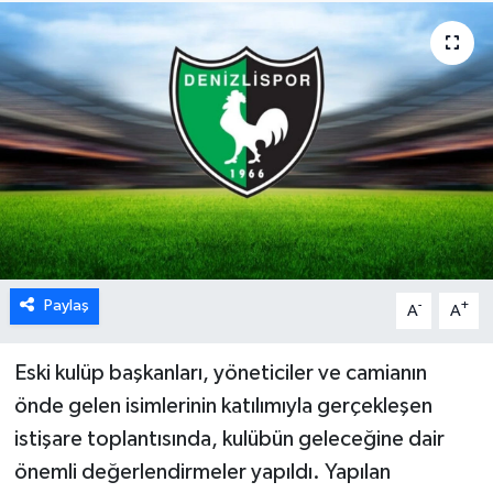
ÖZEL HABER
DTO
RESMİ REKLAM
Paylaş
-
+
A
A
Eski kulüp başkanları, yöneticiler ve camianın
önde gelen isimlerinin katılımıyla gerçekleşen
istişare toplantısında, kulübün geleceğine dair
önemli değerlendirmeler yapıldı. Yapılan