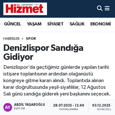
GÜNCEL
Denizli Nöbetçi Eczaneler
GÜNCEL
YAŞAM
SİYASET
SAĞLIK
EKONOMİ
YAŞAM
Denizli Hava Durumu
HABERLER
SPOR
SİYASET
Denizli Trafik Yoğunluk Haritası
Denizlispor Sandığa
Gidiyor
SAĞLIK
Süper Lig Puan Durumu ve Fikstür
Denizlispor’da geçtiğimiz günlerde yapılan tarihi
EKONOMİ
Tüm Manşetler
istişare toplantısının ardından olağanüstü
kongreye gitme kararı alındı. Toplantıda alınan
KÜLTÜR SANAT
Son Dakika Haberleri
karar doğrultusunda yeşil-siyahlılar, 12 Ağustos
Salı günü sandığa giderek yeni başkanını seçecek.
SPOR
Haber Arşivi
ABDIL YAŞAROĞLU
28.07.2025 - 12:40
03.12.2025 - 
EDITÖR
YAYINLANMA
GÜNCELLE
MAGAZİN