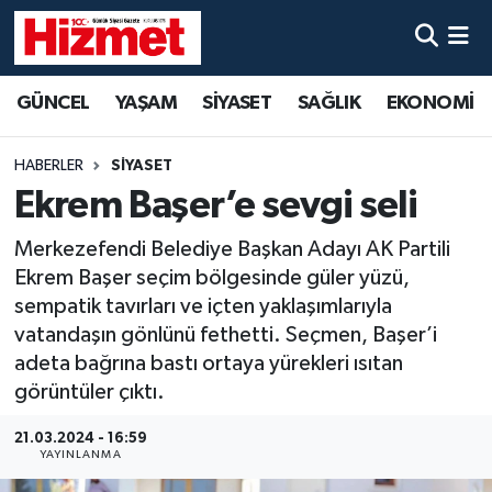
GÜNCEL
Denizli Nöbetçi Eczaneler
GÜNCEL
YAŞAM
SİYASET
SAĞLIK
EKONOMİ
YAŞAM
Denizli Hava Durumu
HABERLER
SİYASET
SİYASET
Denizli Trafik Yoğunluk Haritası
Ekrem Başer’e sevgi seli
Merkezefendi Belediye Başkan Adayı AK Partili
SAĞLIK
Süper Lig Puan Durumu ve Fikstür
Ekrem Başer seçim bölgesinde güler yüzü,
sempatik tavırları ve içten yaklaşımlarıyla
EKONOMİ
Tüm Manşetler
vatandaşın gönlünü fethetti. Seçmen, Başer’i
adeta bağrına bastı ortaya yürekleri ısıtan
KÜLTÜR SANAT
Son Dakika Haberleri
görüntüler çıktı.
SPOR
Haber Arşivi
21.03.2024 - 16:59
YAYINLANMA
MAGAZİN