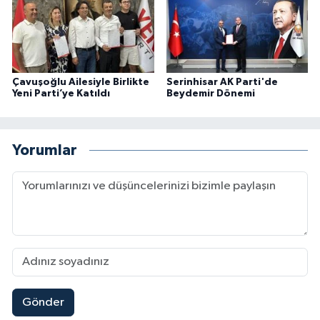
Çavuşoğlu Ailesiyle Birlikte
Serinhisar AK Parti'de
Yeni Parti’ye Katıldı
Beydemir Dönemi
Yorumlar
Gönder