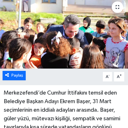
ÖZEL HABER
DTO
RESMİ REKLAM
Paylaş
-
+
A
A
Merkezefendi’de Cumhur İttifakını temsil eden
Belediye Başkan Adayı Ekrem Başer, 31 Mart
seçimlerinin en iddialı adayları arasında. Başer,
güler yüzü, mütevazı kişiliği, sempatik ve samimi
tavırlarıyla kısa sürede vatandaşların gönlünü