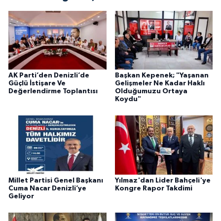
AK Parti’den Denizli’de
Başkan Kepenek; "Yaşanan
Güçlü İstişare Ve
Gelişmeler Ne Kadar Haklı
Değerlendirme Toplantısı
Olduğumuzu Ortaya
Koydu"
Millet Partisi Genel Başkanı
Yılmaz'dan Lider Bahçeli'ye
Cuma Nacar Denizli’ye
Kongre Rapor Takdimi
Geliyor