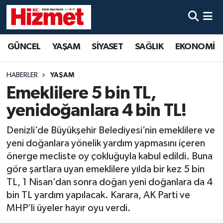
GÜNCEL
Denizli Nöbetçi Eczaneler
GÜNCEL
YAŞAM
SİYASET
SAĞLIK
EKONOMİ
YAŞAM
Denizli Hava Durumu
HABERLER
YAŞAM
SİYASET
Denizli Trafik Yoğunluk Haritası
Emeklilere 5 bin TL,
yenidoğanlara 4 bin TL!
SAĞLIK
Süper Lig Puan Durumu ve Fikstür
Denizli’de Büyükşehir Belediyesi’nin emeklilere ve
EKONOMİ
Tüm Manşetler
yeni doğanlara yönelik yardım yapmasını içeren
önerge mecliste oy çokluğuyla kabul edildi. Buna
KÜLTÜR SANAT
Son Dakika Haberleri
göre şartlara uyan emeklilere yılda bir kez 5 bin
TL, 1 Nisan’dan sonra doğan yeni doğanlara da 4
SPOR
Haber Arşivi
bin TL yardım yapılacak. Karara, AK Parti ve
MHP’li üyeler hayır oyu verdi.
MAGAZİN