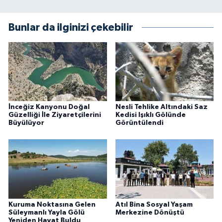
Bunlar da ilginizi çekebilir
İnceğiz Kanyonu Doğal
Nesli Tehlike Altındaki Saz
Güzelliği İle Ziyaretçilerini
Kedisi Işıklı Gölünde
Büyülüyor
Görüntülendi
Kuruma Noktasına Gelen
Atıl Bina Sosyal Yaşam
Süleymanlı Yayla Gölü
Merkezine Dönüştü
Yeniden Hayat Buldu