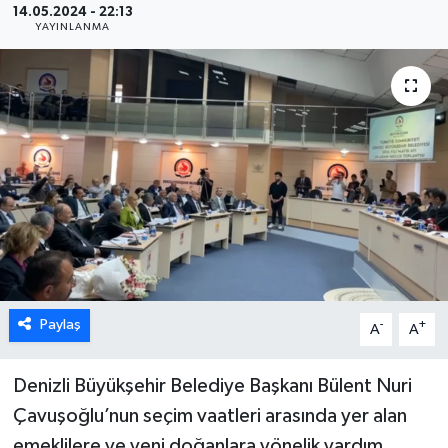
14.05.2024 - 22:13
YAYINLANMA
ÖZEL HABER
DTO
RESMİ REKLAM
Paylaş
-
+
A
A
Denizli Büyükşehir Belediye Başkanı Bülent Nuri
Çavuşoğlu’nun seçim vaatleri arasında yer alan
emeklilere ve yeni doğanlara yönelik yardım