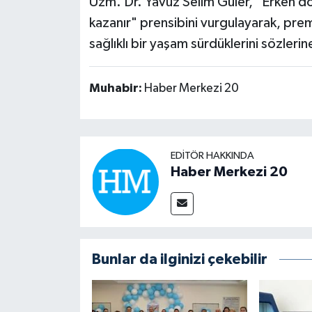
Uzm. Dr. Yavuz Selim Güler, "Erken do
kazanır" prensibini vurgulayarak, pre
sağlıklı bir yaşam sürdüklerini sözlerin
Muhabir:
Haber Merkezi 20
EDITÖR HAKKINDA
Haber Merkezi 20
Bunlar da ilginizi çekebilir