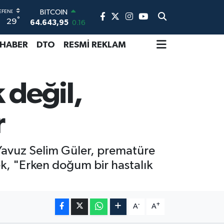
BITCOIN
°
29
64.643,95
0.16
DOLAR
47,6006
0.06
 HABER
DTO
RESMİ REKLAM
EURO
55,0250
0.02
STERLİN
 değil,
64,2398
0.2
GRAM ALTIN
6500.87
0.12
r
BİST100
13.799
70
 Yavuz Selim Güler, prematüre
ek, "Erken doğum bir hastalık
-
+
A
A