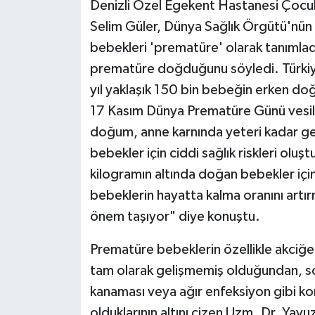
Denizli Özel Egekent Hastanesi Çocuk 
Selim Güler, Dünya Sağlık Örgütü'nün
bebekleri 'prematüre' olarak tanımlad
prematüre doğduğunu söyledi. Türkiye
yıl yaklaşık 150 bin bebeğin erken do
17 Kasım Dünya Prematüre Günü vesil
doğum, anne karnında yeteri kadar g
bebekler için ciddi sağlık riskleri oluş
kilogramın altında doğan bebekler içi
bebeklerin hayatta kalma oranını artır
önem taşıyor" diye konuştu.
Prematüre bebeklerin özellikle akciğer
tam olarak gelişmemiş olduğundan, so
kanaması veya ağır enfeksiyon gibi ko
olduklarının altını çizen Uzm. Dr. Yavu