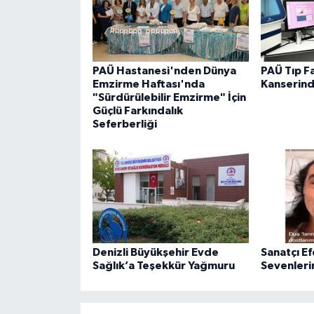
PAÜ Hastanesi'nden Dünya
PAÜ Tıp F
Emzirme Haftası'nda
Kanserin
"Sürdürülebilir Emzirme" İçin
Güçlü Farkındalık
Seferberliği
Denizli Büyükşehir Evde
Sanatçı E
Sağlık’a Teşekkür Yağmuru
Sevenleri