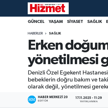
GÜNCEL
Denizli Nöbetçi Eczaneler
GÜNCEL
YAŞAM
SİYASET
SAĞLIK
YAŞAM
Denizli Hava Durumu
HABERLER
SAĞLIK
Erken doğum b
SİYASET
Denizli Trafik Yoğunluk Haritası
yönetilmesi g
SAĞLIK
Süper Lig Puan Durumu ve Fikstür
EKONOMİ
Tüm Manşetler
Denizli Özel Egekent Hastanesi
bebeklerin doğru bakım ve takip
KÜLTÜR SANAT
Son Dakika Haberleri
olarak değil, yönetilmesi gereke
SPOR
Haber Arşivi
HABER MERKEZI 20
17.11.2025 - 11:29
EDITÖR
YAYINLANMA
MAGAZİN