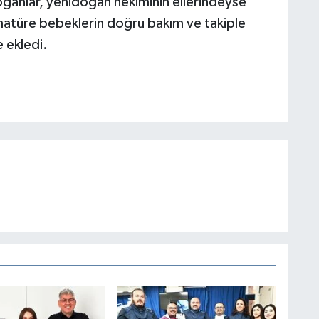
ğanlar, yenidoğan hekiminin ellerindeyse
matüre bebeklerin doğru bakım ve takiple
e ekledi.