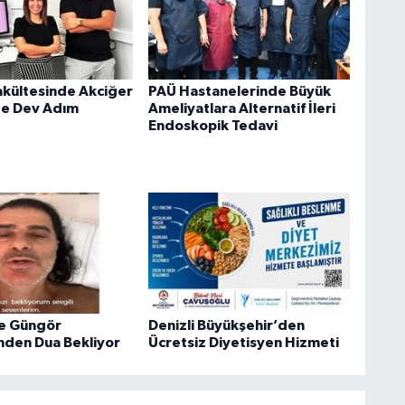
akültesinde Akciğer
PAÜ Hastanelerinde Büyük
de Dev Adım
Ameliyatlara Alternatif İleri
Endoskopik Tedavi
fe Güngör
Denizli Büyükşehir’den
nden Dua Bekliyor
Ücretsiz Diyetisyen Hizmeti