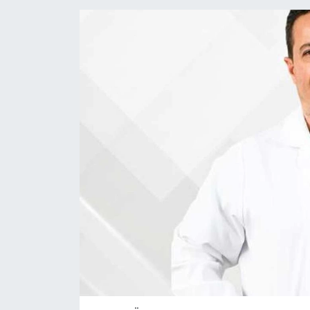
ÖZEL HABER
DTO
RESMİ REKLAM