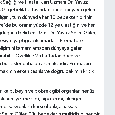
Sağlığı ve Hastalıkları Uzmanı Dr. Yavuz
 37. gebelik haftasından önce dünyaya gelen
ığını, tüm dünyada her 10 bebekten birinin
'de bu oranın yüzde 12'ye ulaştığını ve her
ğduğunu belirten Uzm. Dr. Yavuz Selim Güler,
esiyle yaptığı açıklamada; "Prematüre
elişimini tamamlamadan dünyaya gelen
turabilir. Özellikle 25 haftadan önce ve 1
n bu riskler daha da artmaktadır. Prematüre
mak için erken teşhis ve doğru bakımın kritik
, kalp, beyin ve böbrek gibi organları henüz
lunum yetmezliği, hipotermi, akciğer
mplikasyonlara karşı oldukça hassas
z Selim Güler, "Bu bebeklerin multidisipliner bir