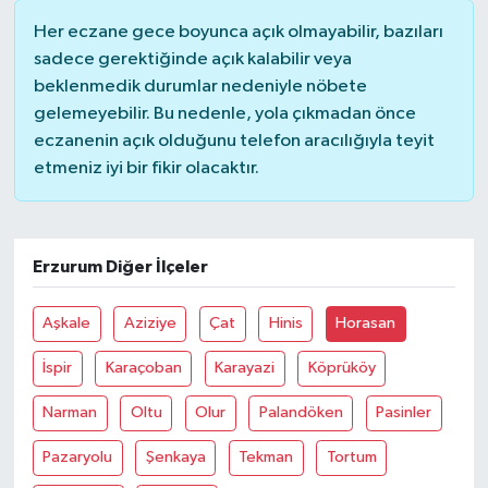
Her eczane gece boyunca açık olmayabilir, bazıları
sadece gerektiğinde açık kalabilir veya
beklenmedik durumlar nedeniyle nöbete
gelemeyebilir. Bu nedenle, yola çıkmadan önce
eczanenin açık olduğunu telefon aracılığıyla teyit
etmeniz iyi bir fikir olacaktır.
Erzurum Diğer İlçeler
Aşkale
Aziziye
Çat
Hinis
Horasan
İspir
Karaçoban
Karayazi
Köprüköy
Narman
Oltu
Olur
Palandöken
Pasinler
Pazaryolu
Şenkaya
Tekman
Tortum