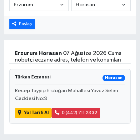
ÖZEL HABER
Paylaş
DTO
RESMİ REKLAM
Erzurum
Horasan
07 Ağustos 2026 Cuma
nöbetçi eczane adres, telefon ve konumları
Türkan Eczanesi
Horasan
Recep Tayyip Erdoğan Mahallesi Yavuz Selim
Caddesi No:9
Yol Tarifi Al
0 (442) 711 23 32