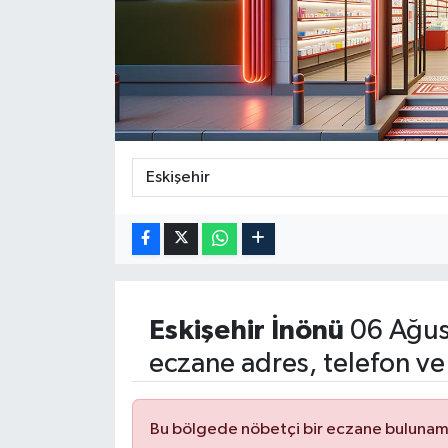
ÖZEL HABER
DTO
RESMİ REKLAM
Eskişehir
İnönü
06 Ağus
eczane adres, telefon ve
Bu bölgede nöbetçi bir eczane bulunam