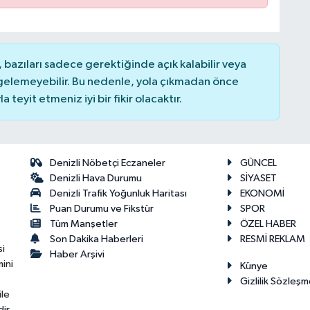
bazıları sadece gerektiğinde açık kalabilir veya
elemeyebilir. Bu nedenle, yola çıkmadan önce
teyit etmeniz iyi bir fikir olacaktır.
Denizli Nöbetçi Eczaneler
GÜNCEL
Denizli Hava Durumu
SİYASET
Denizli Trafik Yoğunluk Haritası
EKONOMİ
Puan Durumu ve Fikstür
SPOR
Tüm Manşetler
ÖZEL HABER
Son Dakika Haberleri
RESMİ REKLAM
si
Haber Arşivi
ini
Künye
Gizlilik Sözleşm
ile
ir.